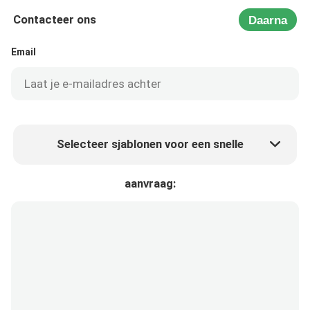
Contacteer ons
Daarna
Email
Selecteer sjablonen voor een snelle
Product prijs
Min.order quantity
aanvraag:
Vraag een staal aan
Meer details