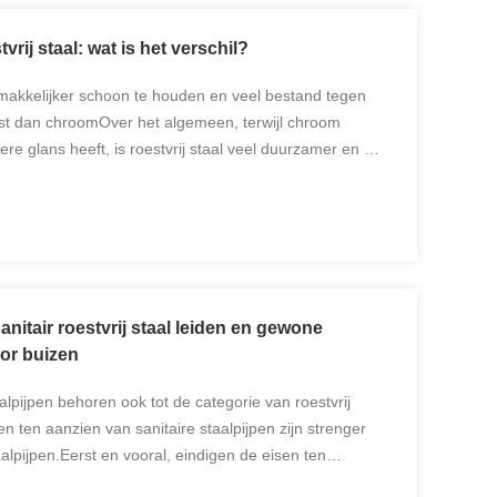
rij staal: wat is het verschil?
gemakkelijker schoon te houden en veel bestand tegen
est dan chroomOver het algemeen, terwijl chroom
re glans heeft, is roestvrij staal veel duurzamer en zal
ele jaren behouden. Chroomverf Lage wrijving ...
itair roestvrij staal leiden en gewone
oor buizen
aalpijpen behoren ook tot de categorie van roestvrij
en ten aanzien van sanitaire staalpijpen zijn strenger
alpijpen.Eerst en vooral, eindigen de eisen ten
: de binnen en buitenoppervlakten van de ...