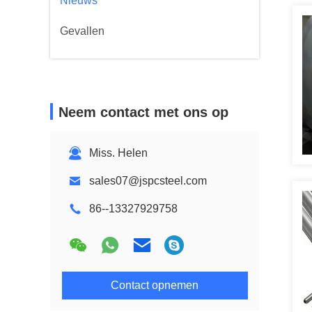
Nieuws
Gevallen
Neem contact met ons op
Miss. Helen
sales07@jspcsteel.com
86--13327929758
Contact opnemen