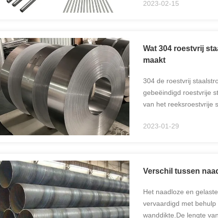
2023-02-15
Wat 304 roestvrij st
maakt
304 de roestvrij staalst
gebeëindigd roestvrije 
van het reeksroestvrije s
roestvrije corrosieweer
2023-01-29
...
Verschil tussen naa
Het naadloze en gelast
vervaardigd met behulp
wanddikte.De lengte van