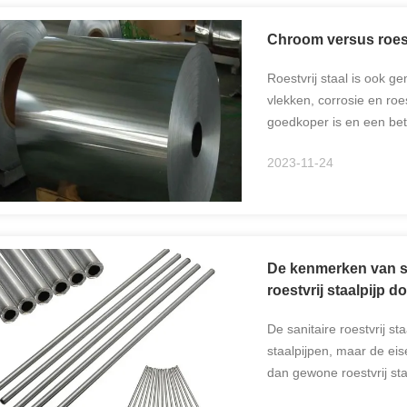
Chroom versus roestv
Roestvrij staal is ook 
vlekken, corrosie en ro
goedkoper is en een bete
het zijn afwerking nog v
2023-11-24
De kenmerken van san
roestvrij staalpijp d
De sanitaire roestvrij st
staalpijpen, maar de eis
dan gewone roestvrij sta
aanzien van oppervlakte