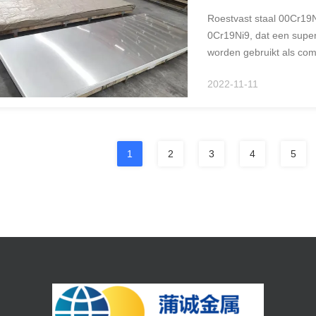
Roestvast staal 00Cr19N
0Cr19Ni9, dat een superi
worden gebruikt als co
lassen. 00Cr19Ni10 Roe
2022-11-11
materiaal ...
1
2
3
4
5