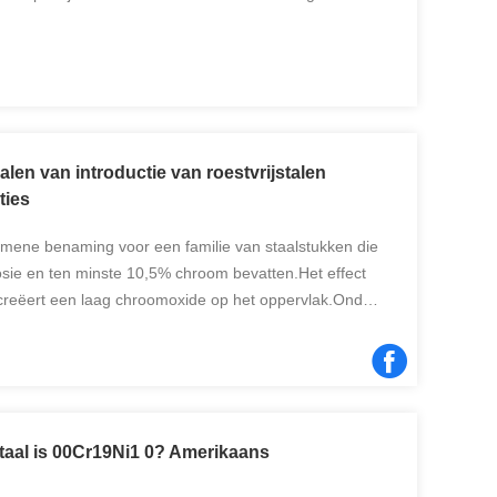
 de buitendiameter van de buisDeze afmetingen
alen van introductie van roestvrijstalen
ties
lgemene benaming voor een familie van staalstukken die
rosie en ten minste 10,5% chroom bevatten.Het effect
creëert een laag chroomoxide op het oppervlak.Onder
efilm onvoldoende duurzaam om zelfherstellend te ...
staal is 00Cr19Ni1 0? Amerikaans