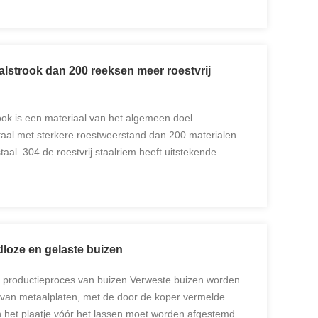
aalstrook dan 200 reeksen meer roestvrij
rook is een materiaal van het algemeen doel
staal met sterkere roestweerstand dan 200 materialen
taal. 304 de roestvrij staalriem heeft uitstekende
stand en goede weerstand tegen intergranular corrosie.
dloze en gelaste buizen
e productieproces van buizen Verweste buizen worden
 van metaalplaten, met de door de koper vermelde
 het plaatje vóór het lassen moet worden afgestemd