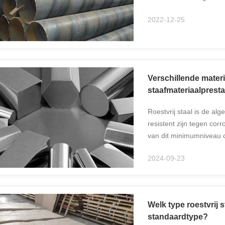
op zowel de binnen- als
2022-12-25
moeten door ...
Verschillende materi
staafmateriaalpresta
Roestvrij staal is de a
resistent zijn tegen cor
van dit minimumniveau 
10,5% chroom is de oxid
2024-09-23
Welk type roestvrij 
standaardtype?