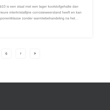
i10 is een staal met een lager koolstofgehalte dan
eure interkristallijne corrosieweerstand heeft en kan
mponentklasse zonder warmtebehandeling na het
stvrij staal 00Cr19Ni10 komt overeen met ASME-
6