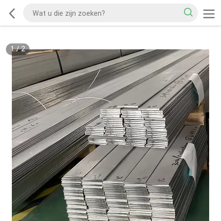
1
/
2