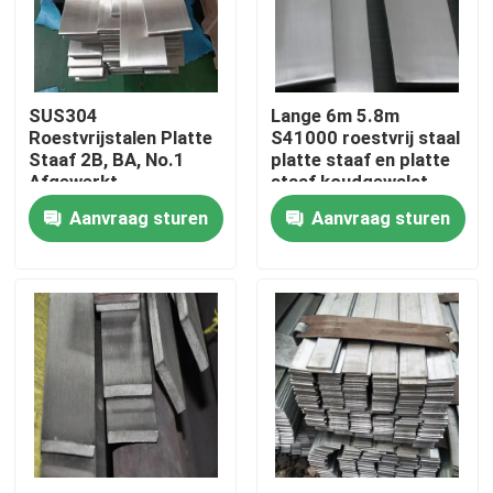
Ongeveer ons
SUS304
Lange 6m 5.8m
Fabrieksreis
Roestvrijstalen Platte
S41000 roestvrij staal
Staaf 2B, BA, No.1
platte staaf en platte
Afgewerkt
staaf koudgewalst
Kwaliteitscontrole
Warmgewalst
NO4, BA,4K
Aanvraag sturen
Aanvraag sturen
Koudgewalst Voor
oppervlakte spiegel
Constructie
gepolijst
Contacteer ons
Nieuws
Gevallen
ss naadloze buis