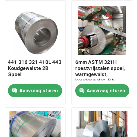
441 316 321 410L 443
6mm ASTM 321H
Koudgewalste 2B
roestvrijstalen spoel,
Spoel
warmgewalst,
koudgewalst, BA-
afwerking, knipservice
Aanvraag sturen
Aanvraag sturen
beschikbaar
Huis
Producten
Videos