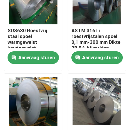
Ongeveer ons
SUS630 Roestvrij
ASTM 316Ti
Fabrieksreis
staal spoel
roestvrijstalen spoel
warmgewalst
0,1 mm-300 mm Dikte
koudgewalst
2B,BA Afwerking
Kwaliteitscontrole
BA,NO1,NO4,4K,8K
Corrosiebestendig
Aanvraag sturen
Aanvraag sturen
Afwerking Voor de
machinebouw
Contacteer ons
Nieuws
Gevallen
ss naadloze buis