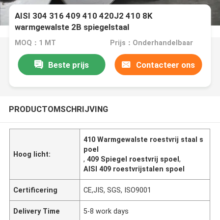
AISI 304 316 409 410 420J2 410 8K
warmgewalste 2B spiegelstaal
spoelcontainerplaat
MOQ：1 MT
Prijs：Onderhandelbaar
Beste prijs
Contacteer ons
PRODUCTOMSCHRIJVING
410 Warmgewalste roestvrij staal s
poel
Hoog licht:
,
409 Spiegel roestvrij spoel
,
AISI 409 roestvrijstalen spoel
Certificering
CE,JIS, SGS, ISO9001
Delivery Time
5-8 work days