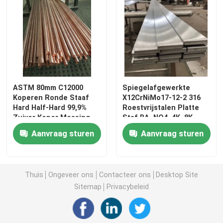
ASTM 80mm C12000
Spiegelafgewerkte
Koperen Ronde Staaf
X12CrNiMo17-12-2 316
Hard Half-Hard 99,9%
Roestvrijstalen Platte
Zuiver Koper Messing
Staf BA, NO4, 4K, 8K
Staaf Voor Hoge
Oppervlak Hoge Sterkte
Aanvraag sturen
Aanvraag sturen
Luchtdichtheid Of
Lassen
Thuis
Ongeveer ons
Contacteer ons
Desktop Site
Sitemap
Privacybeleid