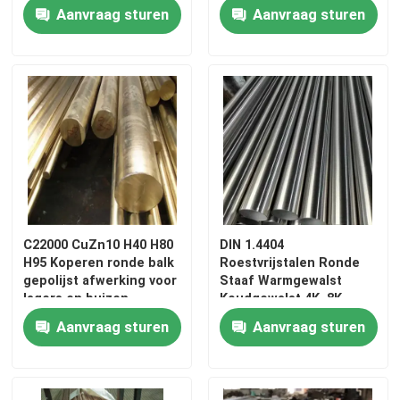
legering Type 7075
Industrial Applications
Aanvraag sturen
Aanvraag sturen
Materiaal voor de
luchtvaart, automobiel-
en elektronicaindustrie
C22000 CuZn10 H40 H80
DIN 1.4404
H95 Koperen ronde balk
Roestvrijstalen Ronde
gepolijst afwerking voor
Staaf Warmgewalst
lagers en buizen
Koudgewalst 4K, 8K
Oppervlak Voor
Aanvraag sturen
Aanvraag sturen
Scheepsbouw