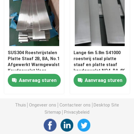
SUS304 Roestvrijstalen
Lange 6m 5.8m S41000
Platte Staaf 2B, BA, No.1
roestvrij staal platte
Afgewerkt Warmgewalst
staaf en platte staaf
Koudgewalst Voor
koudgewalst NO4, BA,4K
Constructie
oppervlakte spiegel
Aanvraag sturen
Aanvraag sturen
gepolijst
Thuis
Ongeveer ons
Contacteer ons
Desktop Site
Sitemap
Privacybeleid