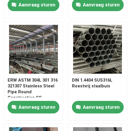
structurele projecten
lucht- en ruimtevaart,
Aanvraag sturen
Aanvraag sturen
automobiel en
industrieel gebruik
ERW ASTM 304L 301 316
DIN 1.4404 SUS316L
321307 Stainless Steel
Roestvrij staalbuis
Pipe Round
Construction SS
Seamless Pipe Brushed
Aanvraag sturen
Aanvraag sturen
Stainless Steel Tube