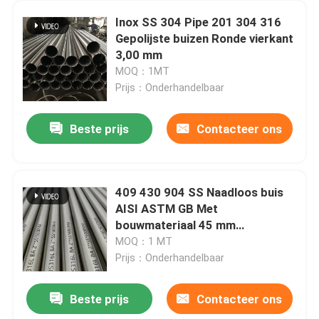
Inox SS 304 Pipe 201 304 316
Gepolijste buizen Ronde vierkant
3,00 mm
MOQ：1MT
Prijs：Onderhandelbaar
Beste prijs
Contacteer ons
409 430 904 SS Naadloos buis
AISI ASTM GB Met
bouwmateriaal 45 mm
buitendiameter
MOQ：1 MT
Prijs：Onderhandelbaar
Beste prijs
Contacteer ons