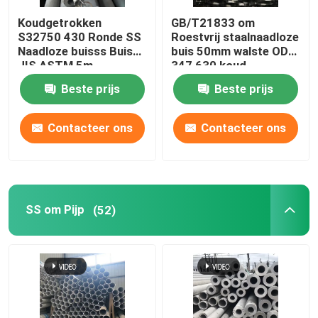
Koudgetrokken
GB/T21833 om
Roestvrij staal om Staaf
S32750 430 Ronde SS
Roestvrij staalnaadloze
Naadloze buisss Buis
buis 50mm walste OD
JIS ASTM 5m
347 630 koud
De Bar van de roestvrij staalhoek
Beste prijs
Beste prijs
Roestvrij staal Vlakke Bar
Contacteer ons
Contacteer ons
Roestvrij staalprofiel
SS om Pijp
(52)
met een breedte van niet meer dan 50 mm
Roestvrij staal Geruite Plaat
Roestvrij staal Golfblad