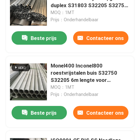
duplex S31803 S32205 S32750
S32760
MOQ：1MT
Prijs：Onderhandelbaar
Beste prijs
Contacteer ons
Monel400 Inconel800
roestvrijstalen buis S32750
S32205 6m lengte voor
chemische industrie
MOQ：1MT
Prijs：Onderhandelbaar
Beste prijs
Contacteer ons