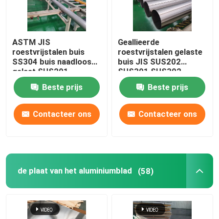
ASTM JIS
Geallieerde
roestvrijstalen buis
roestvrijstalen gelaste
SS304 buis naadloos
buis JIS SUS202
gelast SUS201
SUS301 SUS302
SUS304L TP316
SCH40 naadloos helder
Beste prijs
Beste prijs
Contacteer ons
Contacteer ons
de plaat van het aluminiumblad
(58)