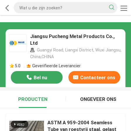
Jiangsu Pucheng Metal Products Co.,
Ltd
Guangyi Road, Liangxi District, Wuxi Jiangsu,
China,CHINA
5.0
Geverifieerde Leverancier
Bel nu
Contacteer ons
PRODUCTEN
ONGEVEER ONS
ASTM A 959-2004 Seamless
Tube van roestvrij staal, gelast