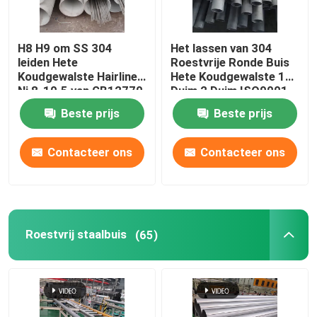
H8 H9 om SS 304
Het lassen van 304
leiden Hete
Roestvrije Ronde Buis
Koudgewalste Hairline
Hete Koudgewalste 1
Ni 8-10.5 van GB12770
Duim 2 Duim ISO9001
door buizen
JIS
Beste prijs
Beste prijs
Contacteer ons
Contacteer ons
Roestvrij staalbuis
(65)