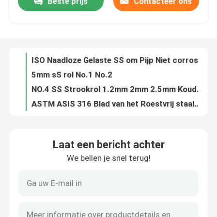
Beste prijs
Contacteer ons
Het Blad van het Roestvrij staalmetaal van GB 409 410 1800mm HL Oxydatie die tegen Ce SNI verzetten zich
0.6mm de Warmgewalste BEDELAARS JIS van de Roestvrij staalplaat 304L 316L 2B
Ongeveer ons
ASTM 2B 304 Roestvrij staalstrook 201 316 321 410 430 202 2205 Breedte 5mm 7mm
2B BEDELAARSrol van Roestvrij staal
Fabrieksreis
ISO Naadloze Gelaste SS om Pijp Niet corrosieve ERW 201 316 430
5mm sS rol No.1 No.2
Kwaliteitscontrole
NO.4 SS Strookrol 1.2mm 2mm 2.5mm Koudgewalste SS304 SUS304
ASTM ASIS 316 Blad van het Roestvrij staalmetaal 314 Oppoetsende 5mm No.1 No.2
316 316L SUS 304 het Blad BA/2B/NO.1 0.2560.0mm van de Roestvrij staalplaat
Contacteer ons
Het Metaalstroken ENGELSE 1,4372 1,4373 1,4319 van het No.18k Warmgewalste Roestvrije staal voor Lift Binnen
Laat een bericht achter
Hittebestendigheid 2000mm van 317 321 het Blad2b BEDELAARS ASTM DIN van het Roestvrij staalmetaal
Nieuws
We bellen je snel terug!
Spiegel 201 Roestvrij staalstrook JIS SUS202 SUS314L SUS316L
het Blad van het het Roestvrije staalmetaal van 310s 309s
Gevallen
Decoratieve SS om de Pijpoxydatie die van de Pijprechthoek tegen SS 301 304N verzetten zich
304L 316L 316ln SS om Pijp 310S 316ti 347H 310moln 1,4835 1,4845 1,4404 1,4301 1,4571
ss naadloze buis