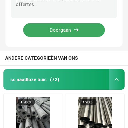
Stroken AISI ASTM GB 410 van het BEDELAARS de Roestvrije Metaal 420 430 440 Koudgewalste Warmgewalst
Koudgewalste het Roestvrije staalplaat van 2B No.1
SS om Pijp
Koudgewalste 304 310 310s 430 de Niet corrosieve 30mm Spiegel 8K van Roestvrij staalstrook
316 AISI 431 SUS 304 Roestvrij staalbuis 402 201 304L 316L 410s 430 20mm 9mm
SS 304 Pijp
Warmgewalste 4K BA 317 321 Hoge ductiliteit BS DIN roestvrij staal metaalplaat snijden geglote plaat
Roestvrij staalbuis
ANDERE CATEGORIEËN VAN ONS
de plaat van het aluminiumblad
ss naadloze buis
(72)
roestvrij staalrol
Het Blad van het roestvrij staalmetaal
Roestvrij staalstrook