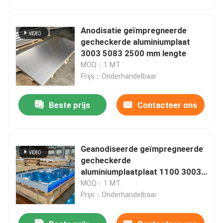
Anodisatie geïmpregneerde
gecheckerde aluminiumplaat
3003 5083 2500 mm lengte
MOQ：1 MT
Prijs：Onderhandelbaar
Beste prijs
Contacteer ons
Geanodiseerde geïmpregneerde
Huis
gecheckerde
aluminiumplaatplaat 1100 3003
5083 5 mm dikte
MOQ：1 MT
Producten
Prijs：Onderhandelbaar
Videos