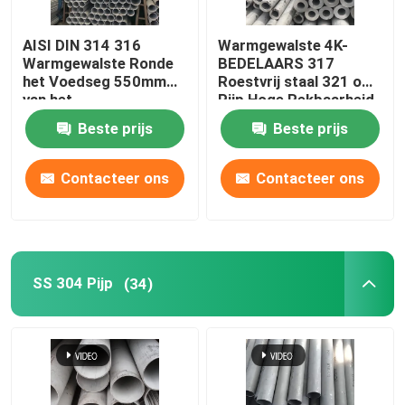
Koper Ronde Bar
AISI DIN 314 316
Warmgewalste 4K-
Warmgewalste Ronde
BEDELAARS 317
het Voedseg 550mm
Roestvrij staal 321 om
Het Blad van de koperplaat
van het
Pijp Hoge Rekbaarheid
Staalbuizenstelsel
BS DIN
Beste prijs
Beste prijs
Koolstofstaalblad
Contacteer ons
Contacteer ons
SS 304 Pijp
(34)