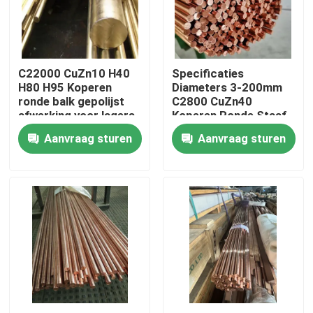
Ongeveer ons
C22000 CuZn10 H40
Specificaties
Fabrieksreis
H80 H95 Koperen
Diameters 3-200mm
ronde balk gepolijst
C2800 CuZn40
afwerking voor lagers
Koperen Ronde Staaf
Kwaliteitscontrole
en buizen
Helder Oppervlak
Aanvraag sturen
Aanvraag sturen
Contacteer ons
Nieuws
Gevallen
ss naadloze buis