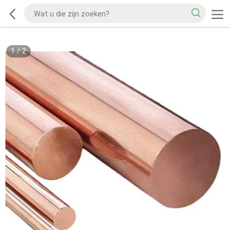
1
/
2