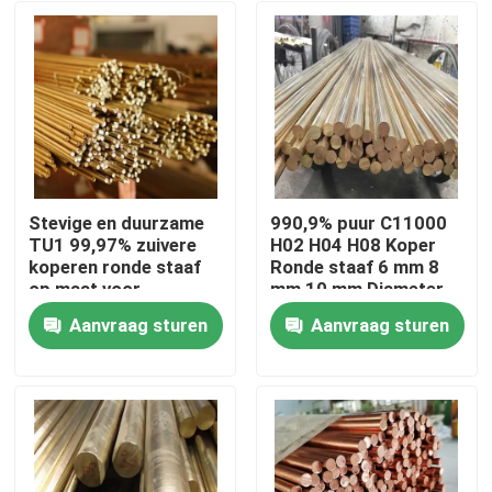
Stevige en duurzame
990,9% puur C11000
TU1 99,97% zuivere
H02 H04 H08 Koper
koperen ronde staaf
Ronde staaf 6 mm 8
op maat voor
mm 10 mm Diameter
aardingssysteem
Voor elektrische
Aanvraag sturen
Aanvraag sturen
Huis
Producten
Videos