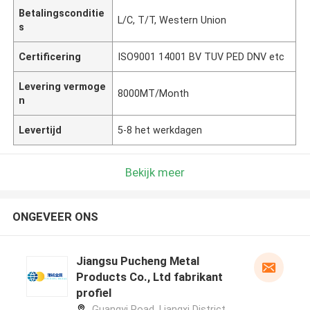
Betalingsconditie
L/C, T/T, Western Union
s
Certificering
ISO9001 14001 BV TUV PED DNV etc
Levering vermoge
8000MT/Month
n
Levertijd
5-8 het werkdagen
Bekijk meer
ONGEVEER ONS
Jiangsu Pucheng Metal
Products Co., Ltd fabrikant
profiel
Guangyi Road, Liangxi District,