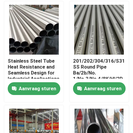
Ongeveer ons
Fabrieksreis
Kwaliteitscontrole
Stainless Steel Tube
201/202/304/316/S3180
Heat Resistance and
SS Round Pipe
Seamless Design for
Ba/2b/No.
Contacteer ons
Industrial Applications
1/No.3/No.4/8K/Hl/2D
Material Grade Rust
Aanvraag sturen
Aanvraag sturen
Proof Yes
Nieuws
Gevallen
ss naadloze buis