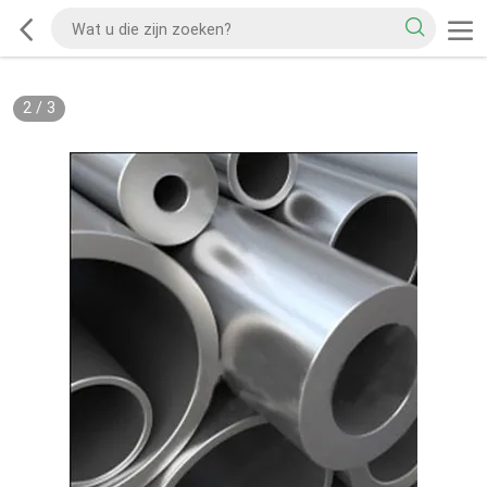
2
/
3