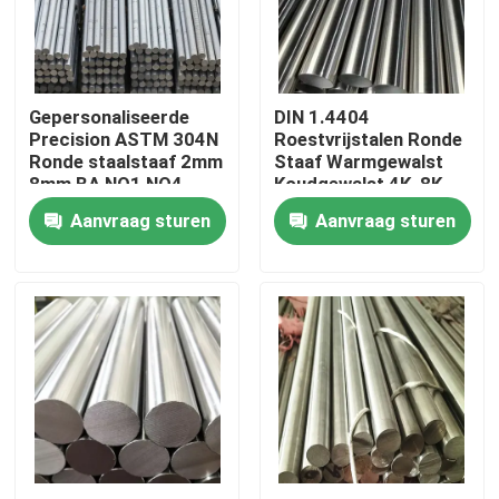
Ongeveer ons
Gepersonaliseerde
DIN 1.4404
Fabrieksreis
Precision ASTM 304N
Roestvrijstalen Ronde
Ronde staalstaaf 2mm
Staaf Warmgewalst
8mm BA,NO1,NO4
Koudgewalst 4K, 8K
Kwaliteitscontrole
Afwerking Voor
Oppervlak Voor
Aanvraag sturen
Aanvraag sturen
Structurele
Scheepsbouw
Contacteer ons
Nieuws
Gevallen
ss naadloze buis