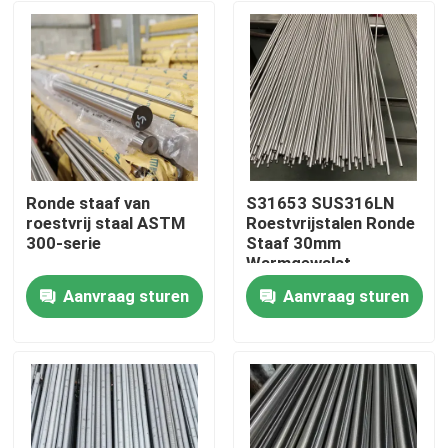
Ronde staaf van
S31653 SUS316LN
roestvrij staal ASTM
Roestvrijstalen Ronde
300-serie
Staaf 30mm
Warmgewalst
Koudgewalst Helder
Aanvraag sturen
Aanvraag sturen
Precisie Gesneden
Huis
Producten
Videos