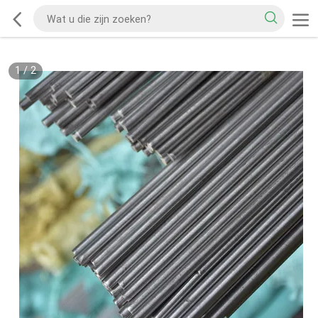
1
/
2