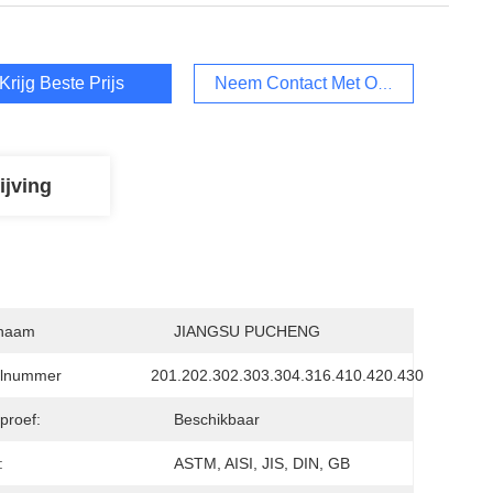
Krijg Beste Prijs
Neem Contact Met Ons Op
ijving
naam
JIANGSU PUCHENG
lnummer
201.202.302.303.304.316.410.420.430
proef:
Beschikbaar
:
ASTM, AISI, JIS, DIN, GB