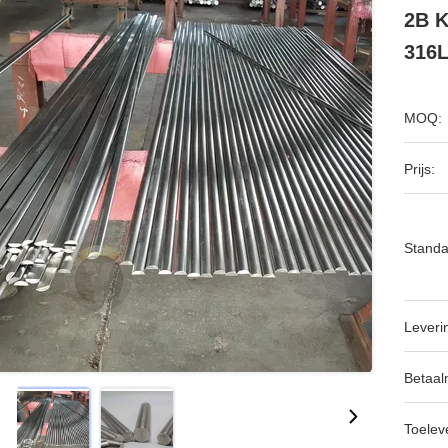
2B K
316
MOQ:
Prijs:
Standa
Leveri
Betaal
Toeleve