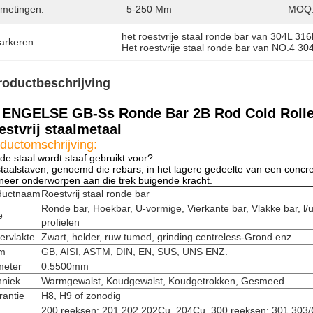
fmetingen:
5-250 Mm
MOQ
het roestvrije staal ronde bar van 304L 316
arkeren:
Het roestvrije staal ronde bar van NO.4 304
roductbeschrijving
 ENGELSE GB-Ss Ronde Bar 2B Rod Cold Rolle
estvrij staalmetaal
ductomschrijving:
de staal wordt staaf gebruikt voor?
taalstaven, genoemd die rebars, in het lagere gedeelte van een concret
eer onderworpen aan die trek buigende kracht.
ductnaam
Roestvrij staal ronde bar
Ronde bar, Hoekbar, U-vormige, Vierkante bar, Vlakke bar, l/
e
profielen
ervlakte
Zwart, helder, ruw tumed, grinding.centreless-Grond enz.
m
GB, AISI, ASTM, DIN, EN, SUS, UNS ENZ.
meter
0.5500mm
hniek
Warmgewalst, Koudgewalst, Koudgetrokken, Gesmeed
rantie
H8, H9 of zonodig
200 reeksen: 201,202,202Cu, 204Cu, 300 reeksen: 301,303/C