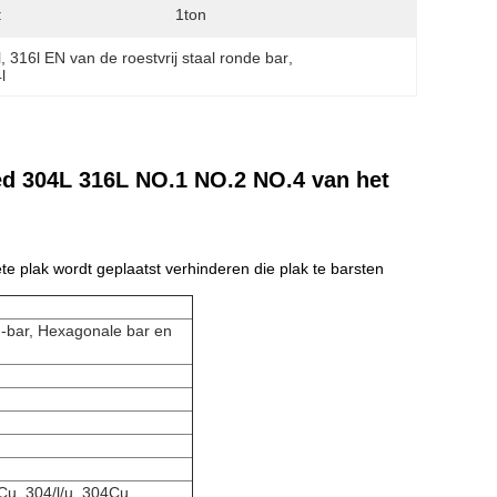
:
1ton
l
, 
316l EN van de roestvrij staal ronde bar
, 
l
d 304L 316L NO.1 NO.2 NO.4 van het
e plak wordt geplaatst verhinderen die plak te barsten
u-bar, Hexagonale bar en
u, 304/l/u, 304Cu,