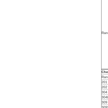
Ran
Che
Ran
201
202
304
304
309
309