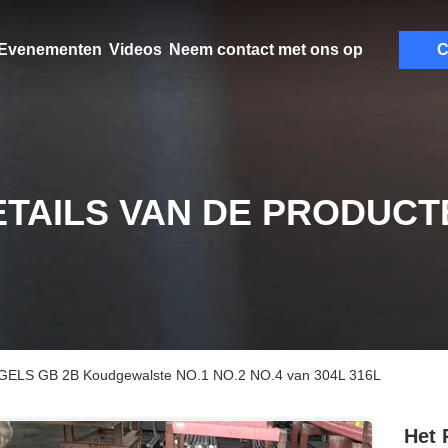
Evenementen
Videos
Neem contact met ons op
C
ETAILS VAN DE PRODUCT
ENGELS GB 2B Koudgewalste NO.1 NO.2 NO.4 van 304L 316L
Het 