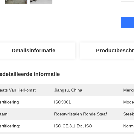
Detailsinformatie
Productbeschr
edetailleerde Informatie
laats Van Herkomst
Jiangsu, China
Merk
rtificering
ISO9001
Mode
aam:
Roestvrijstalen Ronde Staaf
Steek
rtificering:
ISO,CE,3.1 Etc, ISO
Norm