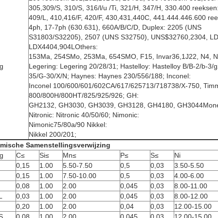
305,309/S, 310/S, 316/l/u /Ti, 321/H, 347/H, 330.400 reeksen
409/L, 410,416/F, 420/F, 430,431,440C, 441.444.446.600 ree
4ph, 17-7ph (630.631), 660A/B/C/D, Duplex: 2205 (UNS
S31803/S32205), 2507 (UNS S32750), UNS$32760,2304, L
LDX4404,904LOthers:
153Ma, 254SMo, 253Ma, 654SMO, F15, Invar36,1J22, N4, N
g
Legering: Legering 20/28/31; Hastelloy: Hastelloy B/B-2/b-3
35/G-30/X/N; Haynes: Haynes 230/556/188; Inconel:
Inconel 100/600/601/602CA/617/625713/718738/X-750, Timme
800/800H/800HT/825/925/926; GH:
GH2132, GH3030, GH3039, GH3128, GH4180, GH3044Monel
Nitronic: Nitronic 40/50/60; Nimonic:
Nimonic75/80a/90 Nikkel:
Nikkel 200/201;
mische Samenstellingsverwijzing
g
C≤
Si≤
Mn≤
P≤
S≤
Ni
0,15
1.00
5.50-7.50
0,5
0,03
3.50-5.50
0,15
1.00
7.50-10.00
0,5
0,03
4.00-6.00
0,08
1.00
2.00
0,045
0,03
8.00-11.00
L
0,03
1.00
2.00
0,045
0,03
8.00-12.00
0,20
1.00
2.00
0,04
0,03
12.00-15.00
S
0,08
1.00
2.00
0,045
0,03
12.00-15.00