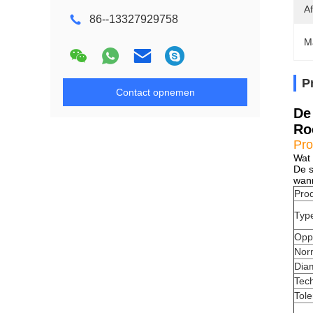
A
86--13327929758
M
P
Contact opnemen
De
Ro
Pro
Wat 
De s
wann
Pro
Typ
Opp
Nor
Dia
Tec
Tole