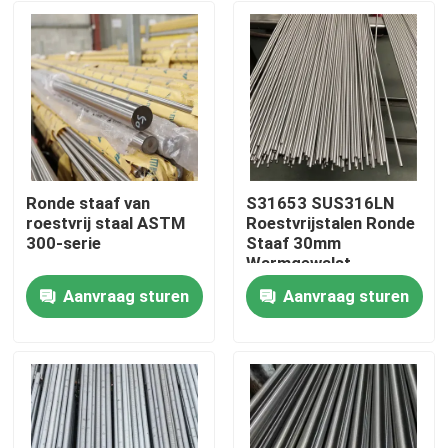
Ronde staaf van
S31653 SUS316LN
roestvrij staal ASTM
Roestvrijstalen Ronde
300-serie
Staaf 30mm
Warmgewalst
Koudgewalst Helder
Aanvraag sturen
Aanvraag sturen
Precisie Gesneden
Huis
Producten
Videos