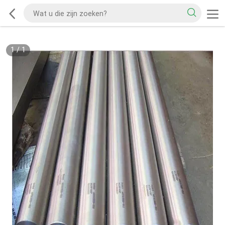
1
/
1