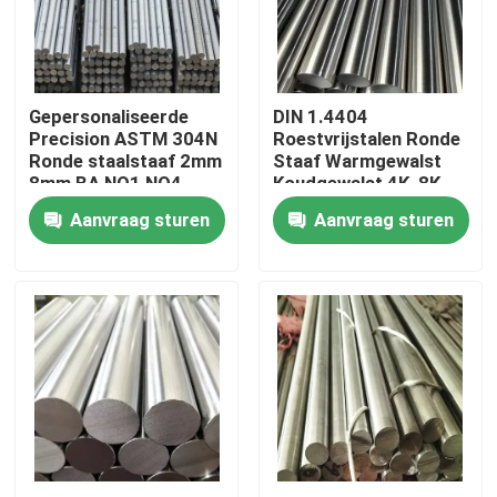
Ongeveer ons
Gepersonaliseerde
DIN 1.4404
Fabrieksreis
Precision ASTM 304N
Roestvrijstalen Ronde
Ronde staalstaaf 2mm
Staaf Warmgewalst
8mm BA,NO1,NO4
Koudgewalst 4K, 8K
Kwaliteitscontrole
Afwerking Voor
Oppervlak Voor
Aanvraag sturen
Aanvraag sturen
Structurele
Scheepsbouw
Contacteer ons
Nieuws
Gevallen
ss naadloze buis