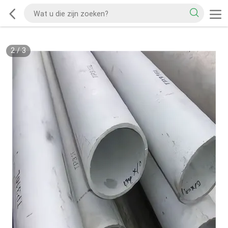
2
/
3