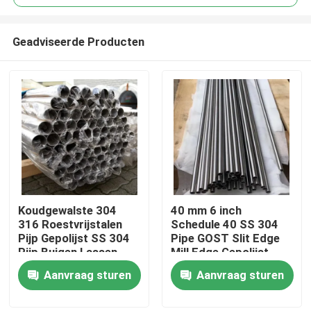
Geadviseerde Producten
Koudgewalste 304
40 mm 6 inch
Huis
316 Roestvrijstalen
Schedule 40 SS 304
Pijp Gepolijst SS 304
Pipe GOST Slit Edge
Pijp Buigen Lassen
Mill Edge Gepolijst
Producten
Bewerking Diensten
decoratief
Aanvraag sturen
Aanvraag sturen
Beschikbaar
Vierkant/Rond
Videos