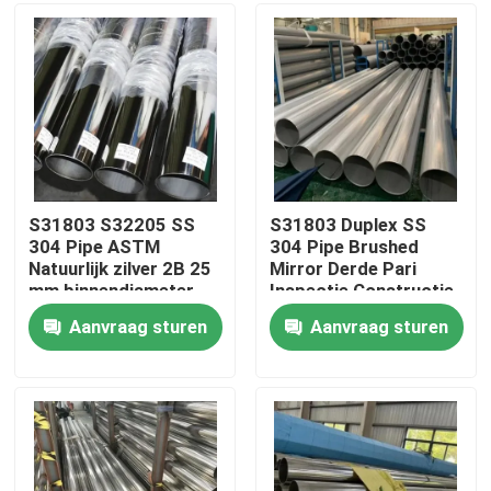
Ongeveer ons
Fabrieksreis
Kwaliteitscontrole
S31803 S32205 SS
S31803 Duplex SS
304 Pipe ASTM
304 Pipe Brushed
Natuurlijk zilver 2B 25
Mirror Derde Pari
Contacteer ons
mm binnendiameter
Inspectie Constructie
Gesweisd
structuur
Aanvraag sturen
Aanvraag sturen
Nieuws
Gevallen
ss naadloze buis