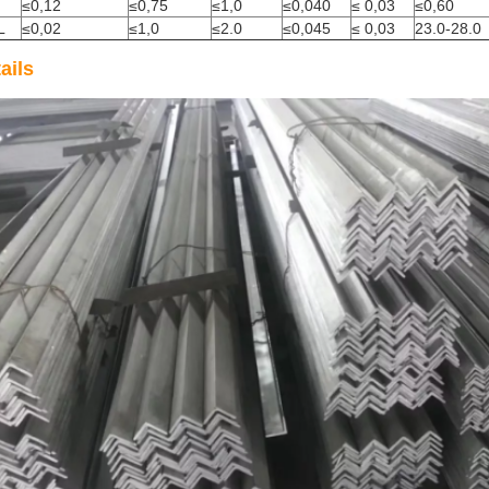
≤0,12
≤0,75
≤1,0
≤0,040
≤ 0,03
≤0,60
L
≤0,02
≤1,0
≤2.0
≤0,045
≤ 0,03
23.0-28.0
ails