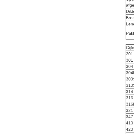
afg
Dikt
Bre
Len
Pak
Cijf
201
301
304
304
309
310
314
316
316
321
347
410
420