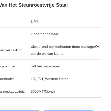
Van Het Steunroestvrije Staal
1 MT
Onderhandelbaar
Uitvoerend pakket/houten doos package/Or
ardverpakking:
per de eis van klanten
ngstermijn:
5-8 het werkdagen
methode:
L/C, T/T, Western Union
ringskapaciteit:
8000MT/Month