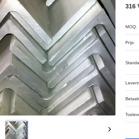
316 
MOQ:
Prijs:
Standa
Leveri
Betaal
Toeleve