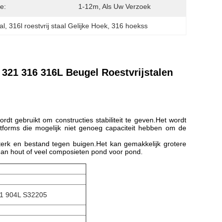
e:
1-12m, Als Uw Verzoek
al
, 
316l roestvrij staal Gelijke Hoek
, 
316 hoekss
 321 316 316L Beugel Roestvrijstalen
t gebruikt om constructies stabiliteit te geven.Het wordt
tforms die mogelijk niet genoeg capaciteit hebben om de
sterk en bestand tegen buigen.Het kan gemakkelijk grotere
r dan hout of veel composieten pond voor pond.
21 904L S32205