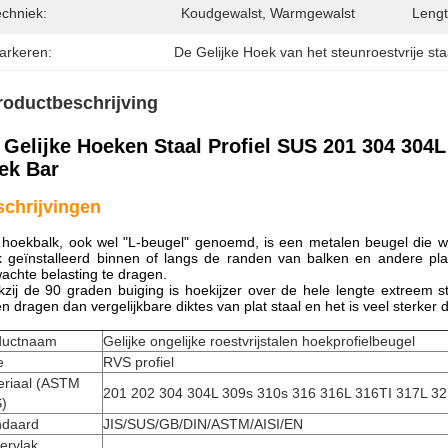
echniek:
Koudgewalst, Warmgewalst
Lengt
arkeren:
De Gelijke Hoek van het steunroestvrije sta
roductbeschrijving
 Gelijke Hoeken Staal Profiel SUS 201 304 304L
ek Bar
chrijvingen
hoekbalk, ook wel "L-beugel" genoemd, is een metalen beugel die word
 geïnstalleerd binnen of langs de randen van balken en andere pla
achte belasting te dragen.
zij de 90 graden buiging is hoekijzer over de hele lengte extreem 
en dragen dan vergelijkbare diktes van plat staal en het is veel sterke
ductnaam
Gelijke ongelijke roestvrijstalen hoekprofielbeugel
e
RVS profiel
eriaal (ASTM
201 202 304 304L 309s 310s 316 316L 316TI 317L 3
)
ndaard
JIS/SUS/GB/DIN/ASTM/AISI/EN
ervlak