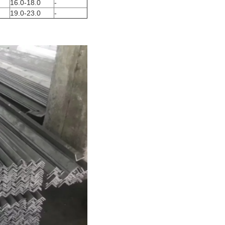
16.0-18.0
-
19.0-23.0
-