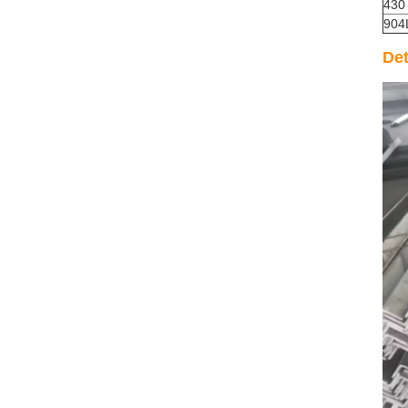
430
904
Det