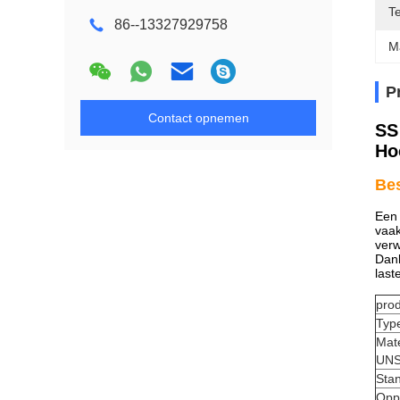
T
86--13327929758
M
P
Contact opnemen
SS
Ho
Bes
Een 
vaak
verw
Dank
last
pro
Typ
Mat
UNS
Sta
Opp