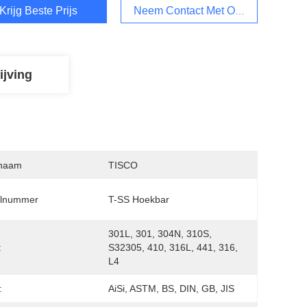
Krijg Beste Prijs
Neem Contact Met Ons Op
ijving
naam
TISCO
lnummer
T-SS Hoekbar
301L, 301, 304N, 310S, 
:
S32305, 410, 316L, 441, 316, 
L4
:
AiSi, ASTM, BS, DIN, GB, JIS