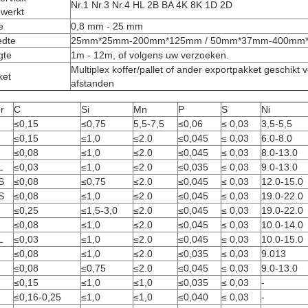
Nr.1 Nr.3 Nr.4 HL 2B BA 4K 8K 1D ​​2D
ewerkt
e
0,8 mm - 25 mm
edte
25mm*25mm-200mm*125mm / 50mm*37mm-400mm
gte
1m - 12m, of volgens uw verzoeken.
Multiplex koffer/pallet of ander exportpakket geschikt
ket
afstanden
er
C
Si
Mn
P
S
Ni
≤0,15
≤0,75
5,5-7,5
≤0,06
≤ 0,03
3,5-5,5
≤0,15
≤1,0
≤2.0
≤0,045
≤ 0,03
6.0-8.0
≤0,08
≤1,0
≤2.0
≤0,045
≤ 0,03
8.0-13.0
L
≤0,03
≤1,0
≤2.0
≤0,035
≤ 0,03
9.0-13.0
S
≤0,08
≤0,75
≤2.0
≤0,045
≤ 0,03
12.0-15.0
S
≤0,08
≤1,0
≤2.0
≤0,045
≤ 0,03
19.0-22.0
≤0,25
≤1,5-3,0
≤2.0
≤0,045
≤ 0,03
19.0-22.0
≤0,08
≤1,0
≤2.0
≤0,045
≤ 0,03
10.0-14.0
L
≤0,03
≤1,0
≤2.0
≤0,045
≤ 0,03
10.0-15.0
≤0,08
≤1,0
≤2.0
≤0,035
≤ 0,03
9.013
≤0,08
≤0,75
≤2.0
≤0,045
≤ 0,03
9.0-13.0
≤0,15
≤1,0
≤1,0
≤0,035
≤ 0,03
-
≤0,16-0,25
≤1,0
≤1,0
≤0,040
≤ 0,03
-