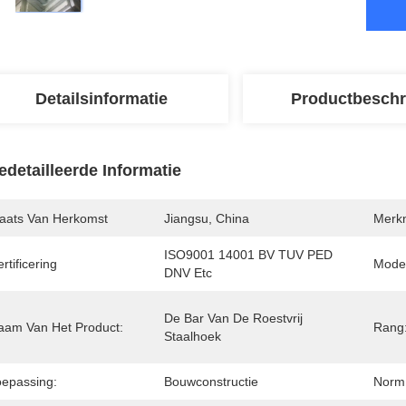
Detailsinformatie
Productbeschr
edetailleerde Informatie
laats Van Herkomst
Jiangsu, China
Merk
ISO9001 14001 BV TUV PED 
rtificering
Mode
DNV Etc
De Bar Van De Roestvrij 
aam Van Het Product:
Rang
Staalhoek
oepassing:
Bouwconstructie
Norm