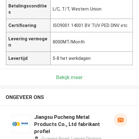
Betalingsconditie
L/C, T/T, Western Union
s
Certificering
ISO9001 14001 BV TUV PED DNV etc
Levering vermoge
8000MT/Month
n
Levertijd
5-8 het werkdagen
Bekijk meer
ONGEVEER ONS
Jiangsu Pucheng Metal
Products Co., Ltd fabrikant
profiel
Guangyi Road, Liangxi District,