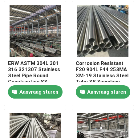
Ongeveer ons
Fabrieksreis
Kwaliteitscontrole
ERW ASTM 304L 301
Corrosion Resistant
316 321307 Stainless
F20 904L F44 253MA
Steel Pipe Round
XM-19 Stainless Steel
Contacteer ons
Construction SS
Tube SS Seamless
Seamless Pipe
Pipe BA Bright
Aanvraag sturen
Aanvraag sturen
Brushed Stainless
Annealed
Nieuws
Steel Tube
Gevallen
ss naadloze buis