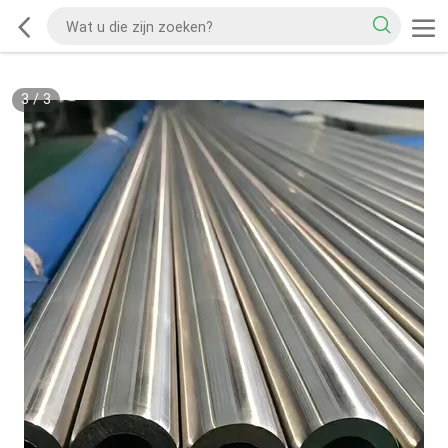
3
/
3