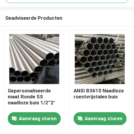
Geadviseerde Producten
Gepersonaliseerde
ANSI B3610 Naadloze
Huis
maat Ronde SS
roestvrijstalen buis
naadloze buis 1/2''2'
Producten
Aanvraag sturen
Aanvraag sturen
Videos