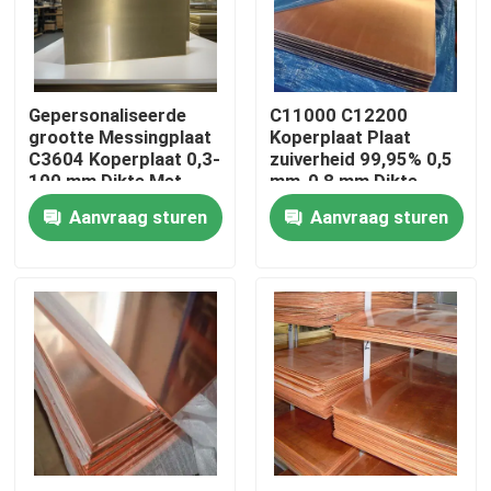
Ongeveer ons
Gepersonaliseerde
C11000 C12200
Fabrieksreis
grootte Messingplaat
Koperplaat Plaat
C3604 Koperplaat 0,3-
zuiverheid 99,95% 0,5
100 mm Dikte Met
mm-0,8 mm Dikte
Kwaliteitscontrole
snijden, lassen
Voor decoratieve
Aanvraag sturen
Aanvraag sturen
toepassingen
Contacteer ons
Nieuws
Gevallen
ss naadloze buis