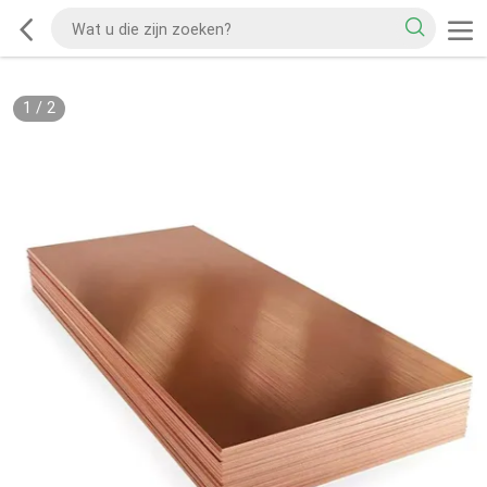
1
/
2