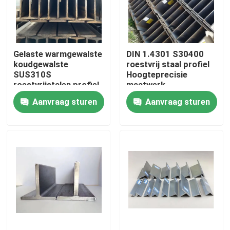
Ongeveer ons
Gelaste warmgewalste
DIN 1.4301 S30400
Fabrieksreis
koudgewalste
roestvrij staal profiel
SUS310S
Hoogteprecisie
roestvrijstalen profiel
maatwerk
Kwaliteitscontrole
H-balk staal voor
Aanvraag sturen
Aanvraag sturen
bruggen en
magazijnen
Contacteer ons
Nieuws
Gevallen
ss naadloze buis