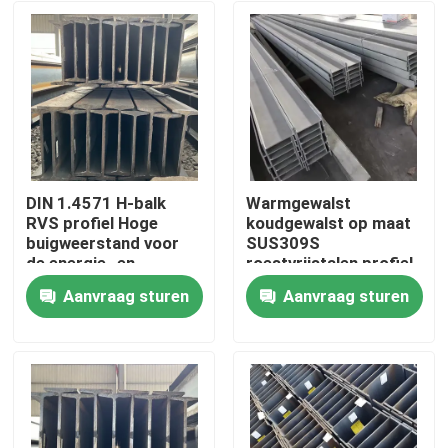
DIN 1.4571 H-balk
Warmgewalst
RVS profiel Hoge
koudgewalst op maat
buigweerstand voor
SUS309S
de energie- en
roestvrijstalen profiel
milieubeschermingsindustrie
I H-vormige balk voor
Aanvraag sturen
Aanvraag sturen
dragende
Huis
componenten
Producten
Videos