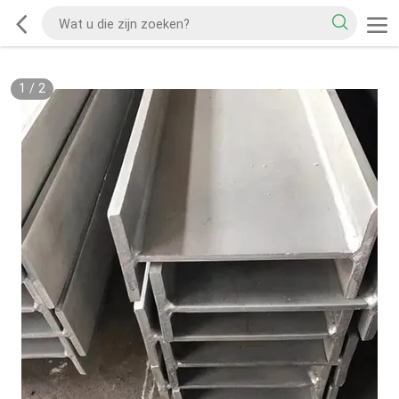
1
/
2