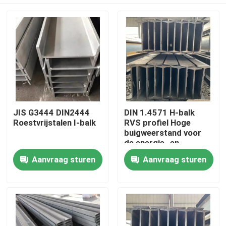
JIS G3444 DIN2444
DIN 1.4571 H-balk
Roestvrijstalen I-balk
RVS profiel Hoge
buigweerstand voor
de energie- en
milieubeschermingsindust
Huis
Aanvraag sturen
Aanvraag sturen
Producten
Videos