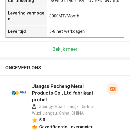
Certificering
ISO9001 14001 BV TUV PED DNV etc
Levering vermoge
8000MT/Month
n
Levertijd
5-8 het werkdagen
Bekijk meer
ONGEVEER ONS
Jiangsu Pucheng Metal
Products Co., Ltd fabrikant
profiel
Guangyi Road, Liangxi District,
Wuxi Jiangsu, China ,CHINA
5.0
Geverifieerde Leverancier