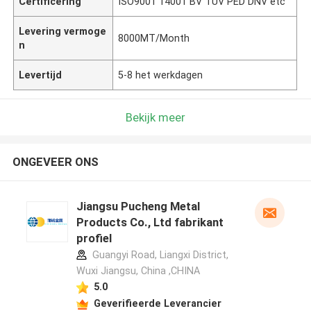
Certificering
ISO9001 14001 BV TUV PED DNV etc
Levering vermoge
8000MT/Month
n
Levertijd
5-8 het werkdagen
Bekijk meer
ONGEVEER ONS
Jiangsu Pucheng Metal
Products Co., Ltd fabrikant
profiel
Guangyi Road, Liangxi District,
Wuxi Jiangsu, China ,CHINA
5.0
Geverifieerde Leverancier