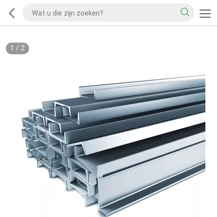
1
/
2