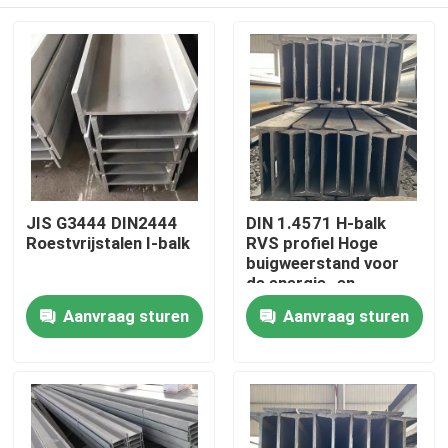
JIS G3444 DIN2444
DIN 1.4571 H-balk
Roestvrijstalen I-balk
RVS profiel Hoge
buigweerstand voor
de energie- en
milieubeschermingsindust
Huis
Aanvraag sturen
Aanvraag sturen
Producten
Videos