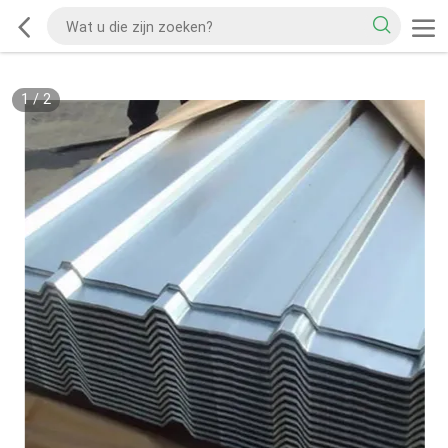
1
/
2