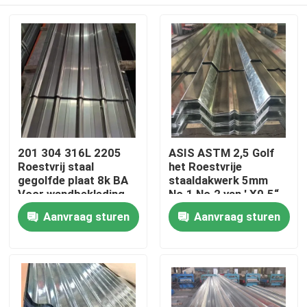
201 304 316L 2205
ASIS ASTM 2,5 Golf
Roestvrij staal
het Roestvrije
gegolfde plaat 8k BA
staaldakwerk 5mm
Voor wandbekleding
No.1 No.2 van ' X0.5“
Huis
Aanvraag sturen
Aanvraag sturen
Producten
Videos