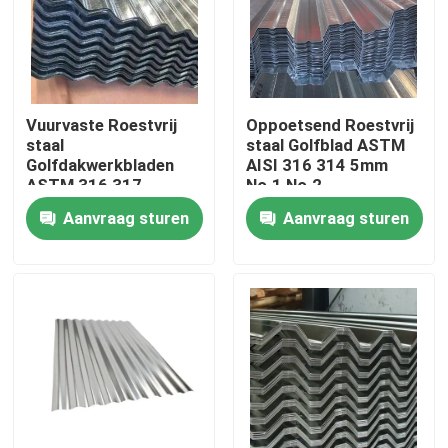
Ongeveer ons
Fabrieksreis
Vuurvaste Roestvrij
Oppoetsend Roestvrij
staal
staal Golfblad ASTM
Golfdakwerkbladen
AISI 316 314 5mm
Kwaliteitscontrole
ASTM 316 317
No.1 No.2
Aanvraag sturen
Aanvraag sturen
Contacteer ons
Nieuws
Gevallen
ss naadloze buis