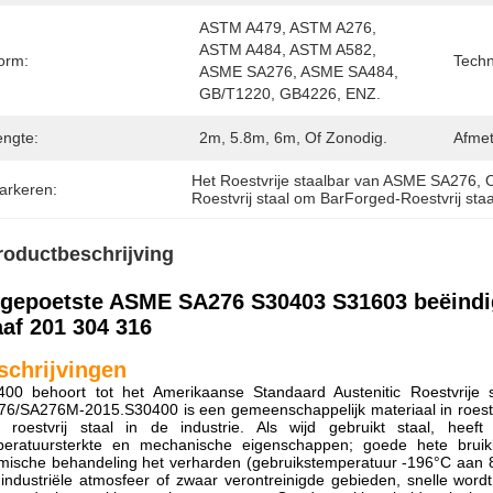
ASTM A479, ASTM A276, 
ASTM A484, ASTM A582, 
orm:
Techn
ASME SA276, ASME SA484, 
GB/T1220, GB4226, ENZ.
engte:
2m, 5.8m, 6m, Of Zonodig.
Afmet
Het Roestvrije staalbar van ASME SA276
, 
O
arkeren:
Roestvrij staal om BarForged-Roestvrij sta
roductbeschrijving
gepoetste ASME SA276 S30403 S31603 beëindigt
aaf 201 304 316
schrijvingen
400 behoort tot het Amerikaanse Standaard Austenitic Roestvrije 
6/SA276M-2015.S30400 is een gemeenschappelijk materiaal in roestv
 roestvrij staal in de industrie. Als wijd gebruikt staal, heeft
peratuursterkte en mechanische eigenschappen; goede hete brui
mische behandeling het verharden (gebruikstemperatuur -196°C aan 80
industriële atmosfeer of zwaar verontreinigde gebieden, snelle wor