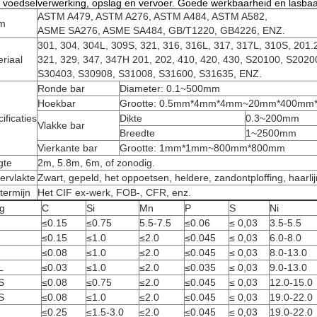
 voedselverwerking, opslag en vervoer. Goede werkbaarheid en lasbaa
ASTM A479, ASTM A276, ASTM A484, ASTM A582,
m
ASME SA276, ASME SA484, GB/T1220, GB4226, ENZ.
301, 304, 304L, 309S, 321, 316, 316L, 317, 317L, 310S, 201.
riaal
321, 329, 347, 347H 201, 202, 410, 420, 430, S20100, S202
S30403, S30908, S31008, S31600, S31635, ENZ.
Ronde bar
Diameter: 0.1~500mm
Hoekbar
Grootte: 0.5mm*4mm*4mm~20mm*400mm
ificaties
Dikte
0.3~200mm
Vlakke bar
Breedte
1~2500mm
Vierkante bar
Grootte: 1mm*1mm~800mm*800mm
gte
2m, 5.8m, 6m, of zonodig.
ervlakte
Zwart, gepeld, het oppoetsen, heldere, zandontploffing, haarlij
stermijn
Het CIF ex-werk, FOB-, CFR, enz.
g
C
Si
Mn
P
S
Ni
≤0.15
≤0.75
5.5-7.5
≤0.06
≤ 0,03
3.5-5.5
≤0.15
≤1.0
≤2.0
≤0.045
≤ 0,03
6.0-8.0
≤0.08
≤1.0
≤2.0
≤0.045
≤ 0,03
8.0-13.0
L
≤0.03
≤1.0
≤2.0
≤0.035
≤ 0,03
9.0-13.0
S
≤0.08
≤0.75
≤2.0
≤0.045
≤ 0,03
12.0-15.0
S
≤0.08
≤1.0
≤2.0
≤0.045
≤ 0,03
19.0-22.0
≤0.25
≤1.5-3.0
≤2.0
≤0.045
≤ 0,03
19.0-22.0