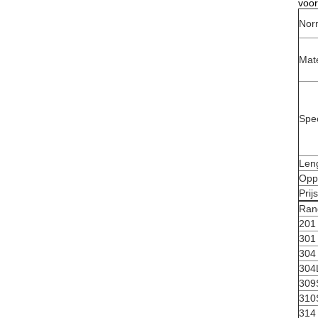
voor
Nor
Mate
Spec
Len
Opp
Prij
Ran
201
301
304
304
309
310
314