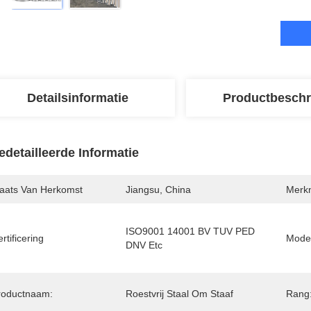
Detailsinformatie
Productbeschr
edetailleerde Informatie
laats Van Herkomst
Jiangsu, China
Merk
ISO9001 14001 BV TUV PED 
rtificering
Mode
DNV Etc
roductnaam:
Roestvrij Staal Om Staaf
Rang