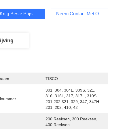
Krijg Beste Prijs
Neem Contact Met Ons Op
ijving
naam
TISCO
301, 304, 304L, 309S, 321, 
316, 316L, 317, 317L, 310S, 
lnummer
201.202 321, 329, 347, 347H 
201, 202, 410, 42
200 Reeksen, 300 Reeksen, 
:
400 Reeksen