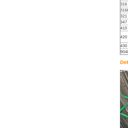
316
316
321
347
410
420
430
904
Det