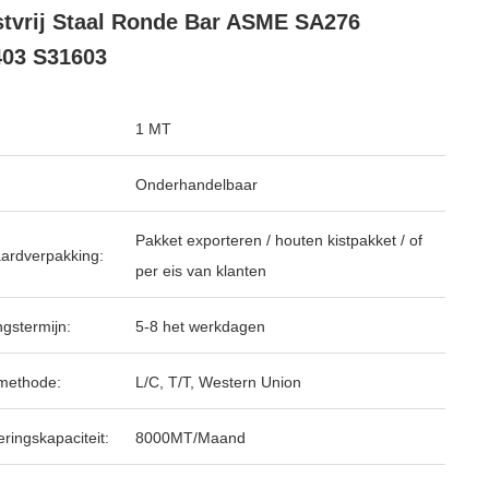
tvrij Staal Ronde Bar ASME SA276
03 S31603
1 MT
Onderhandelbaar
Pakket exporteren / houten kistpakket / of
ardverpakking:
per eis van klanten
ngstermijn:
5-8 het werkdagen
methode:
L/C, T/T, Western Union
ringskapaciteit:
8000MT/Maand