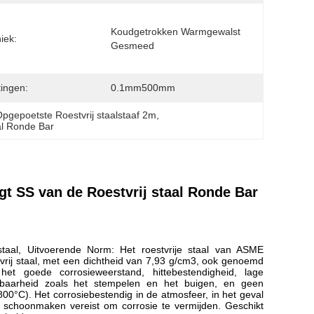
Koudgetrokken Warmgewalst 
iek:
Gesmeed
ingen:
0.1mm500mm
pgepoetste Roestvrij staalstaaf 2m
, 
al Ronde Bar
 SS van de Roestvrij staal Ronde Bar
staal, Uitvoerende Norm: Het roestvrije staal van ASME
rij staal, met een dichtheid van 7,93 g/cm3, ook genoemd
 het goede corrosieweerstand, hittebestendigheid, lage
kbaarheid zoals het stempelen en het buigen, en geen
0°C). Het corrosiebestendig in de atmosfeer, in het geval
dt schoonmaken vereist om corrosie te vermijden. Geschikt