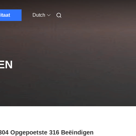
itaat
Dutch
EN
304 Opgepoetste 316 Beëindigen