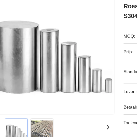
Roes
S304
MOQ:
Prijs:
Standa
Leveri
Betaal
Toeleve