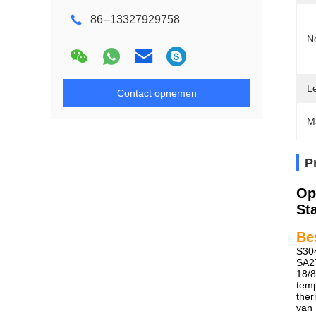
86--13327929758
N
L
Contact opnemen
M
P
Op
St
Be
S30
SA27
18/8
tem
ther
van 