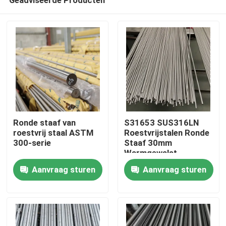
Ronde staaf van
S31653 SUS316LN
roestvrij staal ASTM
Roestvrijstalen Ronde
300-serie
Staaf 30mm
Warmgewalst
Huis
Koudgewalst Helder
Aanvraag sturen
Aanvraag sturen
Precisie Gesneden
Producten
Videos