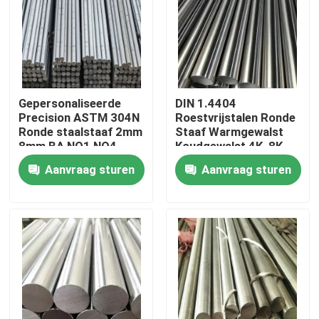
Ongeveer ons
Fabrieksreis
Gepersonaliseerde
DIN 1.4404
Precision ASTM 304N
Roestvrijstalen Ronde
Kwaliteitscontrole
Ronde staalstaaf 2mm
Staaf Warmgewalst
8mm BA,NO1,NO4
Koudgewalst 4K, 8K
Afwerking Voor
Oppervlak Voor
Aanvraag sturen
Aanvraag sturen
Structurele
Scheepsbouw
Contacteer ons
Nieuws
Gevallen
ss naadloze buis