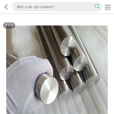
1
/
1