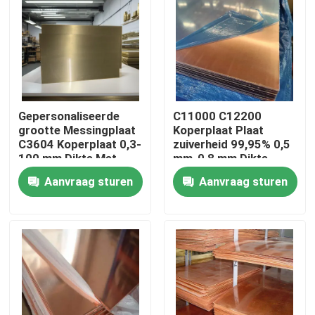
Ongeveer ons
Fabrieksreis
Gepersonaliseerde
C11000 C12200
Kwaliteitscontrole
grootte Messingplaat
Koperplaat Plaat
C3604 Koperplaat 0,3-
zuiverheid 99,95% 0,5
100 mm Dikte Met
mm-0,8 mm Dikte
snijden, lassen
Voor decoratieve
Contacteer ons
Aanvraag sturen
Aanvraag sturen
toepassingen
Nieuws
Gevallen
ss naadloze buis