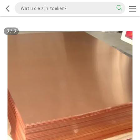
3
/
3