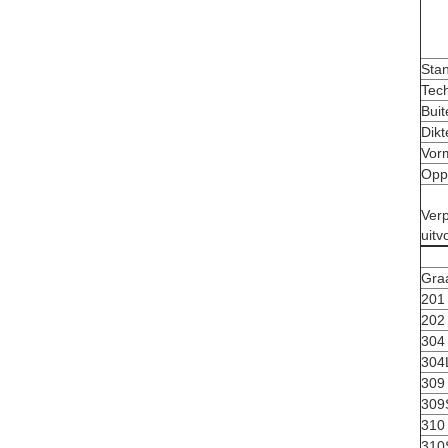
Sta
Tec
Bui
Dikt
Vor
Opp
Ver
uitv
Gra
201
202
304
304
309
309
310
310