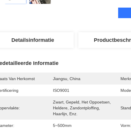
Detailsinformatie
Productbeschr
edetailleerde Informatie
laats Van Herkomst
Jiangsu, China
Merk
rtificering
ISO9001
Mode
Zwart, Gepeld, Het Oppoetsen, 
ppervlakte:
Heldere, Zandontploffing, 
Stand
Haarlijn, Enz.
iameter:
5~500mm
Vorm