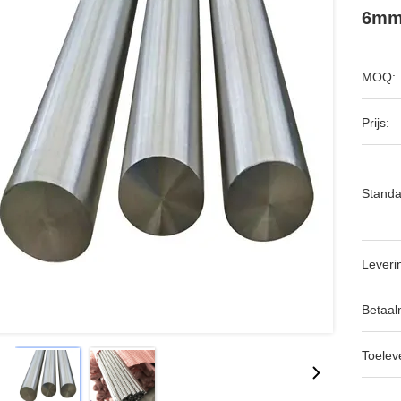
6mm 
MOQ:
Prijs:
Standa
Leveri
Betaal
Toeleve