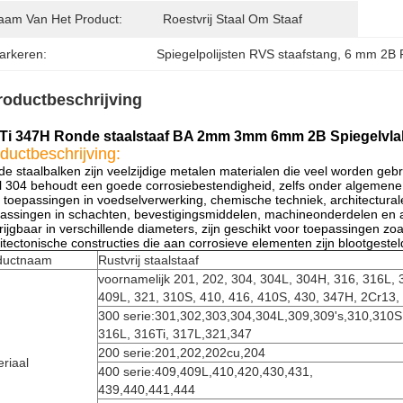
aam Van Het Product:
Roestvrij Staal Om Staaf
arkeren:
Spiegelpolijsten RVS staafstang
, 
6 mm 2B 
roductbeschrijving
Ti 347H Ronde staalstaaf BA 2mm 3mm 6mm 2B Spiegelvla
ductbeschrijving:
e staalbalken zijn veelzijdige metalen materialen die veel worden gebru
l 304 behoudt een goede corrosiebestendigheid, zelfs onder algemene
 toepassingen in voedselverwerking, chemische techniek, architectura
assingen in schachten, bevestigingsmiddelen, machineonderdelen en 
rijgbaar in verschillende diameters, zijn geschikt voor toepassingen
itectonische constructies die aan corrosieve elementen zijn blootgestel
ductnaam
Rustvrij staalstaaf
voornamelijk 201, 202, 304, 304L, 304H, 316, 316L, 
409L, 321, 310S, 410, 416, 410S, 430, 347H, 2Cr13,
300 serie:301,302,303,304,304L,309,309's,310,310S
316L, 316Ti, 317L,321,347
200 serie:201,202,202cu,204
riaal
400 serie:409,409L,410,420,430,431,
439,440,441,444