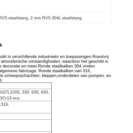
RVS staafstang
, 
2 mm RVS 304L staafstang
k
ikt in verschillende industrieën en toepassingen.Roestvrij
 atmosferische omstandigheden, waardoor het geschikt is
le decoratie en meer.Ronde staalbalken 304 vinden
algemene fabricage. Ronde staalbalken van 316,
 zoals scheepsschachten, kleppen,onderdelen van pompen, en
d.
316Ti,2205, 330, 630, 660,
 3Cr13 enz.
,316,