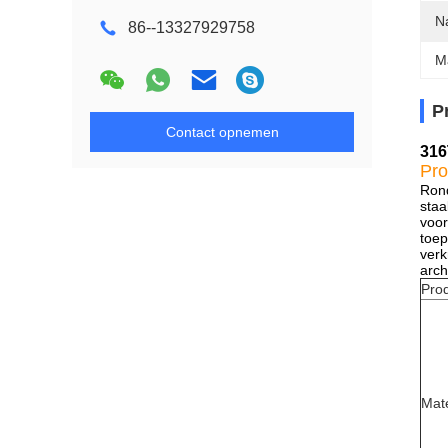
N
86--13327929758
M
P
Contact opnemen
316
Pro
Rond
staa
voor
toep
verk
arch
Pro
Mate