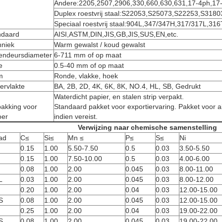
Andere:2205,2507,2906,330,660,630,631,17-4ph,17-
Duplex roestvrij staal:S22053,S25073,S22253,S318
Speciaal roestvrij staal:904L,347/347H,317/317L,31
ndaard
AISI,ASTM,DIN,JIS,GB,JIS,SUS,EN,etc.
hniek
Warm gewalst / koud gewalst
tendeursdiameter
6-711 mm of op maat
e
0.5-40 mm of op maat
m
Ronde, vlakke, hoek
ervlakte
BA, 2B, 2D, 4K, 6K, 8K, NO.4, HL, SB, Gedrukt
Waterdicht papier, en stalen strip verpakt.
pakking voor
Standaard pakket voor exportiervaring. Pakket voor al
oer
indien vereist.
Verwijzing naar chemische samenstelling
ad
C≤
Si≤
Mn ≤
P≤
S≤
Ni
0.15
1.00
5.50-7.50
0.5
0.03
3.50-5.50
0.15
1.00
7.50-10.00
0.5
0.03
4.00-6.00
0.08
1.00
2.00
0.045
0.03
8.00-11.00
L
0.03
1.00
2.00
0.045
0.03
8.00-12.00
0.20
1.00
2.00
0.04
0.03
12.00-15.00
S
0.08
1.00
2.00
0.045
0.03
12.00-15.00
0.25
1.00
2.00
0.04
0.03
19.00-22.00
S
0.08
1.00
2.00
0.045
0.03
19.00-22.00