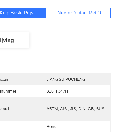
Krijg Beste Prijs
Neem Contact Met Ons Op
ijving
naam
JIANGSU PUCHENG
lnummer
316Ti 347H
aard:
ASTM, AISI, JIS, DIN, GB, SUS
:
Rond