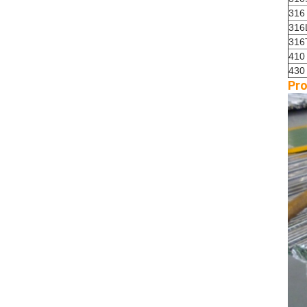
316
316
316
410
430
Pr