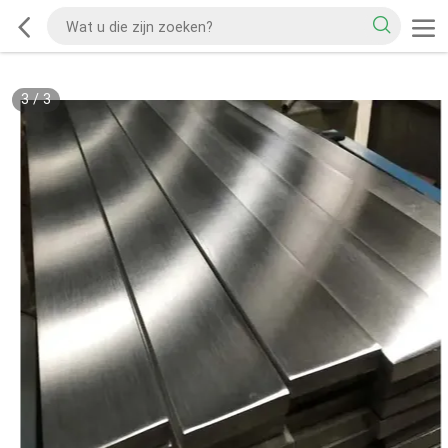
3
/
3