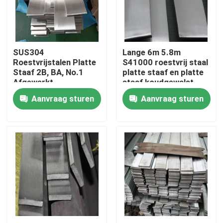
Ongeveer ons
SUS304
Lange 6m 5.8m
Fabrieksreis
Roestvrijstalen Platte
S41000 roestvrij staal
Staaf 2B, BA, No.1
platte staaf en platte
Afgewerkt
staaf koudgewalst
Kwaliteitscontrole
Warmgewalst
NO4, BA,4K
Aanvraag sturen
Aanvraag sturen
Koudgewalst Voor
oppervlakte spiegel
Constructie
gepolijst
Contacteer ons
Nieuws
Gevallen
ss naadloze buis