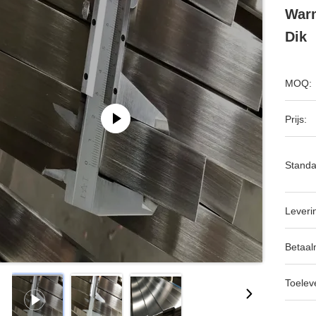
Warm
Dik
MOQ:
Prijs:
Standa
Leveri
Betaal
Toeleve