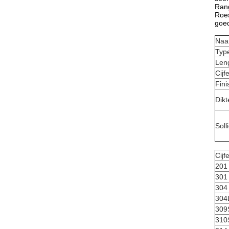
Rang
Roes
goed
Na
Typ
Len
Cijf
Fini
Dikt
Solli
Cijf
201
301
304
304
309
310