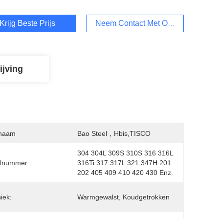
Krijg Beste Prijs
Neem Contact Met Ons Op
ijving
naam
Bao Steel，hbis,TISCO
304 304L 309S 310S 316 316L 
lnummer
316Ti 317 317L 321 347H 201 
202 405 409 410 420 430 Enz.
iek:
Warmgewalst, Koudgetrokken