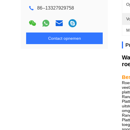
O
86--13327929758
V
M
Contact opnemen
P
Wa
roe
Bes
Roes
veel
plat
Rang
Plat
uits
omg
Rang
Plat
toeg
soor