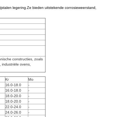
rijstalen legering.Ze bieden uitstekende corrosieweerstand,
nische constructies, zoals
 industriële ovens,
Kr
Mo
16.0-18.0
-
16.0-18.0
-
18.0-20.0
-
18.0-20.0
-
22.0-24.0
-
24.0-26.0
-