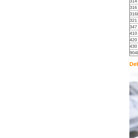
314
316
316
321
347
410
420
430
904
Det