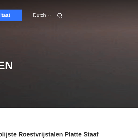
itaat
Dutch
EN
lijste Roestvrijstalen Platte Staaf