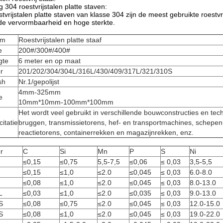
 304 roestvrijstalen platte staven:
tvrijstalen platte staven van klasse 304 zijn de meest gebruikte roestv
e vervormbaarheid en hoge sterkte.
am
Roestvrijstalen platte staaf
e
200#/300#/400#
gte
6 meter en op maat
er
201/202/304/304L/316L/430/409/317L/321/310S
sh
Nr.1/gepolijst
4mm-325mm
e
10mm*10mm-100mm*100mm
Het wordt veel gebruikt in verschillende bouwconstructies en tech
citatie
bruggen, transmissietorens, hef- en transportmachines, schepen,
reactietorens, containerrekken en magazijnrekken, enz.
er
C
Si
Mn
P
S
Ni
≤0,15
≤0,75
5,5-7,5
≤0,06
≤ 0,03
3,5-5,5
≤0,15
≤1,0
≤2.0
≤0,045
≤ 0,03
6.0-8.0
≤0,08
≤1,0
≤2.0
≤0,045
≤ 0,03
8.0-13.0
L
≤0,03
≤1,0
≤2.0
≤0,035
≤ 0,03
9.0-13.0
S
≤0,08
≤0,75
≤2.0
≤0,045
≤ 0,03
12.0-15.0
S
≤0,08
≤1,0
≤2.0
≤0,045
≤ 0,03
19.0-22.0