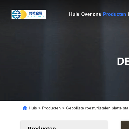
Huis
Over ons
Producten
D
Huis
>
Producten
>
Gepolijste roestvrijstalen platte
Producten