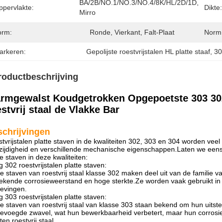
BA/2B/NO.1/NO.3/NO.4/8K/HL/2D/1D, 
ppervlakte:
Dikte:
Mirro
orm:
Ronde, Vierkant, Falt-Plaat
Norm
arkeren:
Gepolijste roestvrijstalen HL platte staaf
, 
30
roductbeschrijving
rmgewalst Koudgetrokken Opgepoetste 303 302
stvrij staal de Vlakke Bar
chrijvingen
tvrijstalen platte staven in de kwaliteiten 302, 303 en 304 worden ve
zijdigheid en verschillende mechanische eigenschappen.Laten we eens k
te staven in deze kwaliteiten:
 302 roestvrijstalen platte staven:
te staven van roestvrij staal klasse 302 maken deel uit van de familie va
tekende corrosieweerstand en hoge sterkte.Ze worden vaak gebruikt in 
evingen.
 303 roestvrijstalen platte staven:
te staven van roestvrij staal van klasse 303 staan ​​bekend om hun uit
evoegde zwavel, wat hun bewerkbaarheid verbetert, maar hun corrosiew
ten roestvrij staal.