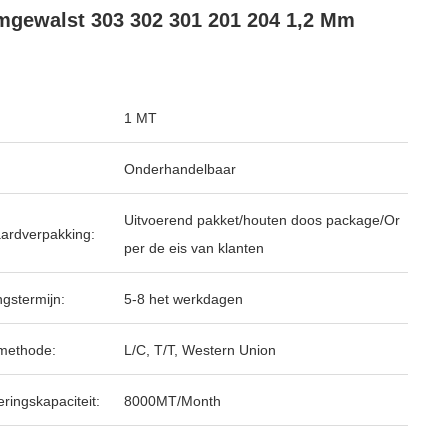
gewalst 303 302 301 201 204 1,2 Mm
1 MT
Onderhandelbaar
Uitvoerend pakket/houten doos package/Or
ardverpakking:
per de eis van klanten
ngstermijn:
5-8 het werkdagen
methode:
L/C, T/T, Western Union
ringskapaciteit:
8000MT/Month