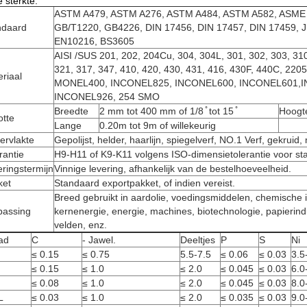
 sterkte.
ASTM A479, ASTM A276, ASTM A484, ASTM A582, ASME
ndaard
GB/T1220, GB4226, DIN 17456, DIN 17457, DIN 17459, J
EN10216, BS3605
AISI /SUS 201, 202, 204Cu, 304, 304L, 301, 302, 303, 31
321, 317, 347, 410, 420, 430, 431, 416, 430F, 440C, 220
riaal
MONEL400, INCONEL825, INCONEL600, INCONEL601,I
INCONEL926, 254 SMO
Breedte
2 mm tot 400 mm of 1/8 ̊ tot 15 ̊
Hoogt
otte
Lange
0.20m tot 9m of willekeurig
ervlakte
Gepolijst, helder, haarlijn, spiegelverf, NO.1 Verf, gekrui
rantie
H9-H11 of K9-K11 volgens ISO-dimensietolerantie voor st
ringstermijn
Vinnige levering, afhankelijk van de bestelhoeveelheid.
ket
Standaard exportpakket, of indien vereist.
Breed gebruikt in aardolie, voedingsmiddelen, chemische ind
passing
kernenergie, energie, machines, biotechnologie, papierind
velden, enz.
ad
C
- Jawel.
Deeltjes
P
S
Ni
≤ 0.15
≤ 0.75
5.5-7.5
≤ 0.06
≤ 0.03
3.5
≤ 0.15
≤ 1.0
≤ 2.0
≤ 0.045
≤ 0.03
6.0
≤ 0.08
≤ 1.0
≤ 2.0
≤ 0.045
≤ 0.03
8.0
L
≤ 0.03
≤ 1.0
≤ 2.0
≤ 0.035
≤ 0.03
9.0