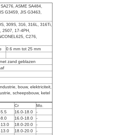
 SA276, ASME SA484,
IS G3459, JIS G3463,
0S, 309S, 316, 316L, 316Ti,
5, 2507, 17-4PH,
NCONEL625, C276,
e
0.6 mm tot 25 mm
d, met zand geblazen
aaf
ustrie, bouw, elektriciteit,
ustrie, scheepsbouw, ketel
Cr
Mo.
-5.5
16.0-18.0
-
-8.0
16.0-18.0
-
-13.0
18.0-20.0
-
-13.0
18.0-20.0
-