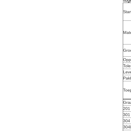
hoge
Sta
Mate
Gro
Opp
Tole
Leve
Pak
Toe
Gra
201
301
304
304