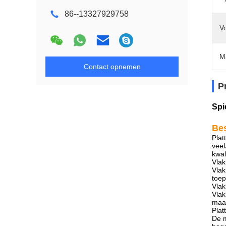
86--13327929758
V
M
Contact opnemen
P
Spi
Bes
Plat
veel
kwal
Vlak
Vlak
toep
Vlak
Vlak
maar
Plat
De m