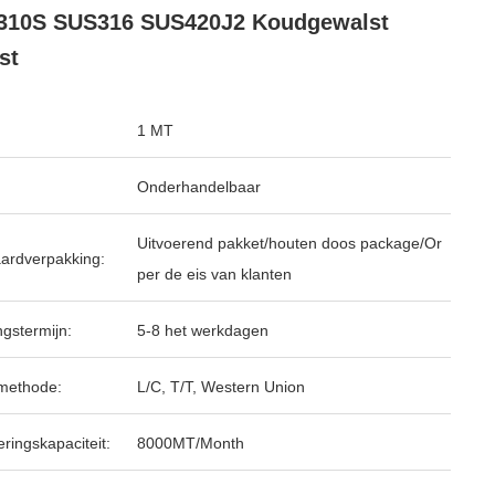
310S SUS316 SUS420J2 Koudgewalst
st
1 MT
Onderhandelbaar
Uitvoerend pakket/houten doos package/Or
ardverpakking:
per de eis van klanten
ngstermijn:
5-8 het werkdagen
methode:
L/C, T/T, Western Union
ringskapaciteit:
8000MT/Month