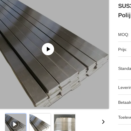
SUS
Polij
MOQ:
Prijs:
Standa
Leveri
Betaal
Toeleve