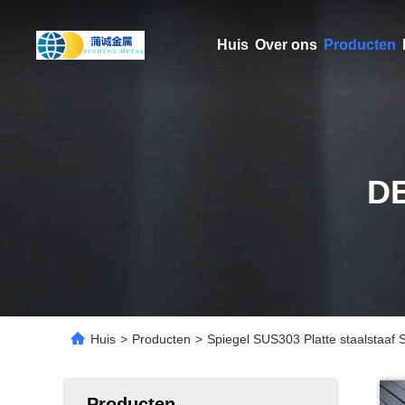
Huis
Over ons
Producten
D
Huis
>
Producten
>
Spiegel SUS303 Platte staalstaa
Producten