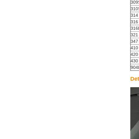
309
310
314
316
316
321
347
410
420
430
904
Det