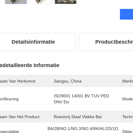
Detailsinformatie
Productbeschr
edetailleerde Informatie
laats Van Herkomst
Jiangsu, China
Merk
ISO9001 14001 BV TUV PED 
rtificering
Mode
DNV Etc
aam Van Het Product:
Roestvrij Staal Vlakke Bar
Techn
BA/2B/NO.1/NO.3/NO.4/8K/HL/2D/1D, 
ppervlakte:
Dikte: