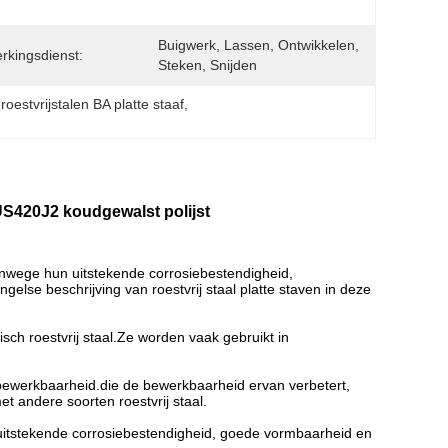
Buigwerk, Lassen, Ontwikkelen, 
rkingsdienst:
Steken, Snijden
roestvrijstalen BA platte staaf
, 
S420J2 koudgewalst polijst
anwege hun uitstekende corrosiebestendigheid,
lse beschrijving van roestvrij staal platte staven in deze
isch roestvrij staal.Ze worden vaak gebruikt in
bewerkbaarheid.die de bewerkbaarheid ervan verbetert,
t andere soorten roestvrij staal.
en uitstekende corrosiebestendigheid, goede vormbaarheid en