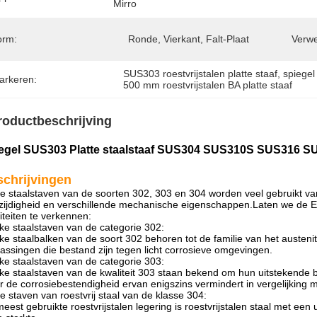
Mirro
orm:
Ronde, Vierkant, Falt-Plaat
Verwe
SUS303 roestvrijstalen platte staaf
, 
spiegel 
arkeren:
500 mm roestvrijstalen BA platte staaf
roductbeschrijving
egel SUS303 Platte staalstaaf SUS304 SUS310S SUS316 SU
chrijvingen
te staalstaven van de soorten 302, 303 en 304 worden veel gebruikt v
zijdigheid en verschillende mechanische eigenschappen.Laten we de Enge
iteiten te verkennen:
ke staalstaven van de categorie 302:
ke staalbalken van de soort 302 behoren tot de familie van het austenit
assingen die bestand zijn tegen licht corrosieve omgevingen.
ke staalstaven van de categorie 303:
ke staalstaven van de kwaliteit 303 staan bekend om hun uitstekende 
 de corrosiebestendigheid ervan enigszins vermindert in vergelijking me
te staven van roestvrij staal van de klasse 304:
eest gebruikte roestvrijstalen legering is roestvrijstalen staal met e