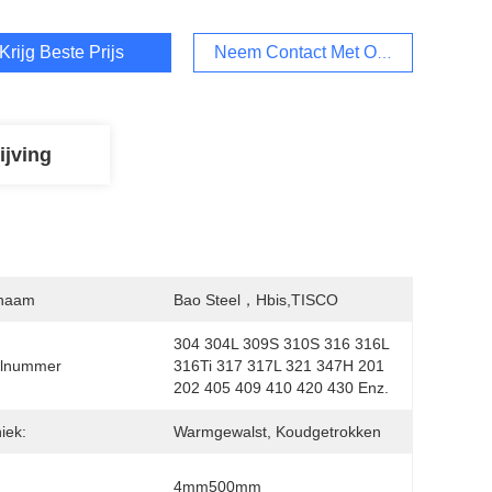
Krijg Beste Prijs
Neem Contact Met Ons Op
ijving
naam
Bao Steel，hbis,TISCO
304 304L 309S 310S 316 316L 
lnummer
316Ti 317 317L 321 347H 201 
202 405 409 410 420 430 Enz.
iek:
Warmgewalst, Koudgetrokken
4mm500mm