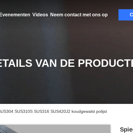
Evenementen
Videos
Neem contact met ons op
C
ETAILS VAN DE PRODUCT
f SUS304 SUS310S SUS316 SUS420J2 koudgewalst polijst
Spie