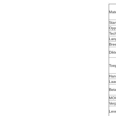
Mate
Sta
Opp
Tec
Lan
Bre
Dikt
Toe
Han
Laa
Bet
MO
Ver
Leve