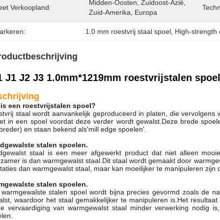
Midden-Oosten, Zuidoost-Azië, 
eet Verkoopland:
Techn
Zuid-Amerika, Europa
arkeren:
1.0 mm roestvrij staal spoel
, 
High-strength c
roductbeschrijving
1 J1 J2 J3 1.0mm*1219mm roestvrijstalen spoel
chrijving
is een roestvrijstalen spoel?
tvrij staal wordt aanvankelijk geproduceerd in platen, die vervolgen
et in een spoel voordat deze verder wordt gewalst.Deze brede spo
 breder) en staan bekend als'mill edge spoelen'.
dgewalste stalen spoelen.
gewalst staal is een meer afgewerkt product dat niet alleen mooie
zamer is dan warmgewalst staal.Dit staal wordt gemaakt door warmgewa
taties dan warmgewalst staal, maar kan moeilijker te manipuleren zij
mgewalste stalen spoelen.
warmgewalste stalen spoel wordt bijna precies gevormd zoals de na
lst, waardoor het staal gemakkelijker te manipuleren is.Het resultaat
de vervaardiging van warmgewalst staal minder verwerking nodig is
len.