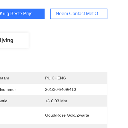
Krijg Beste Prijs
Neem Contact Met Ons Op
ijving
naam
PU CHENG
lnummer
201/304/409/410
ntie:
+/- 0,03 Mm
:
Goud/Rose Gold/Zwarte