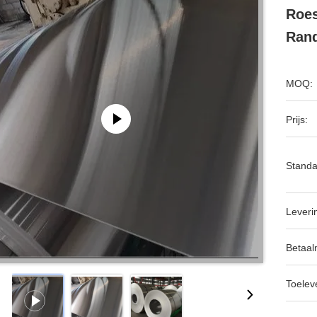
Roes
Ran
MOQ:
Prijs:
Standa
Leveri
Betaal
Toeleve