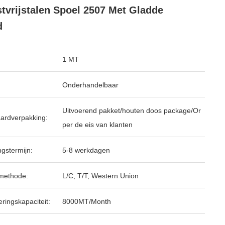
tvrijstalen Spoel 2507 Met Gladde
d
1 MT
Onderhandelbaar
Uitvoerend pakket/houten doos package/Or
ardverpakking:
per de eis van klanten
ngstermijn:
5-8 werkdagen
methode:
L/C, T/T, Western Union
ringskapaciteit:
8000MT/Month