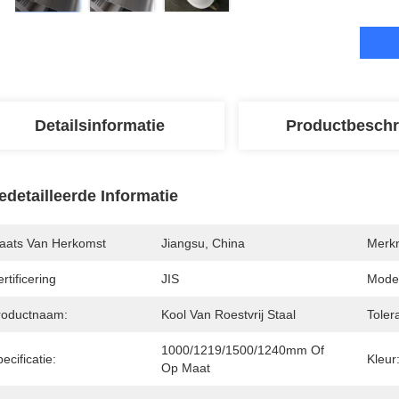
Detailsinformatie
Productbeschr
edetailleerde Informatie
laats Van Herkomst
Jiangsu, China
Merk
rtificering
JIS
Mode
roductnaam:
Kool Van Roestvrij Staal
Tolera
1000/1219/1500/1240mm Of 
ecificatie:
Kleur
Op Maat