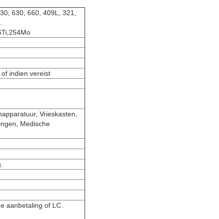
30, 630, 660, 409L, 321,
.
16Ti,254Mo
 indien vereist
napparatuur, Vrieskasten,
ingen, Medische
.
e aanbetaling of LC.