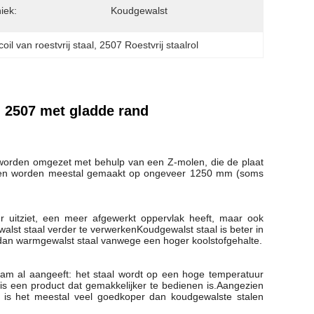
iek:
Koudgewalst
oil van roestvrij staal
, 
2507 Roestvrij staalrol
 2507 met gladde rand
s worden omgezet met behulp van een Z-molen, die de plaat
elen worden meestal gemaakt op ongeveer 1250 mm (soms
r uitziet, een meer afgewerkt oppervlak heeft, maar ook
lst staal verder te verwerkenKoudgewalst staal is beter in
n dan warmgewalst staal vanwege een hoger koolstofgehalte.
am al aangeeft: het staal wordt op een hoge temperatuur
 is een product dat gemakkelijker te bedienen is.Aangezien
, is het meestal veel goedkoper dan koudgewalste stalen