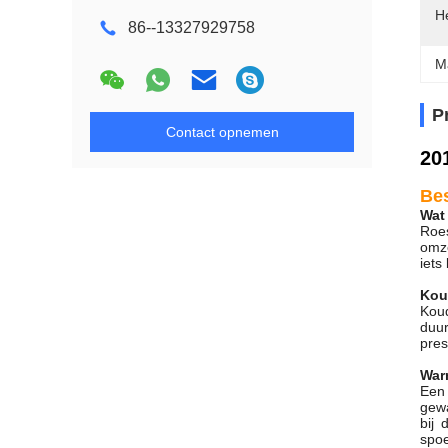
H
86--13327929758
M
P
Contact opnemen
20
Bes
Wat 
Roes
omz
iets
Kou
Koud
duur
pres
War
Een 
gewa
bij 
spoe