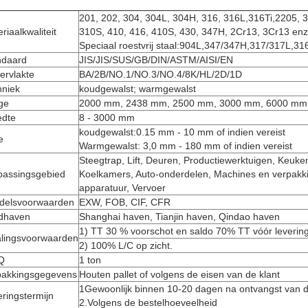
201, 202, 304, 304L, 304H, 316, 316L,316Ti,2205, 3
riaalkwaliteit
310S, 410, 416, 410S, 430, 347H, 2Cr13, 3Cr13 enz
Speciaal roestvrij staal:904L,347/347H,317/317L,3
ndaard
JIS/JIS/SUS/GB/DIN/ASTM/AISI/EN
ervlakte
BA/2B/NO.1/NO.3/NO.4/8K/HL/2D/1D
hniek
koudgewalst; warmgewalst
ge
2000 mm, 2438 mm, 2500 mm, 3000 mm, 6000 mm of
edte
8 - 3000 mm
koudgewalst:0.15 mm - 10 mm of indien vereist
e
Warmgewalst: 3,0 mm - 180 mm of indien vereist
Steegtrap, Lift, Deuren, Productiewerktuigen, Keuke
passingsgebied
Koelkamers, Auto-onderdelen, Machines en verpakk
apparatuur, Vervoer
delsvoorwaarden
EXW, FOB, CIF, CFR
dhaven
Shanghai haven, Tianjin haven, Qindao haven
1) TT 30 % voorschot en saldo 70% TT vóór levering
alingsvoorwaarden
2) 100% L/C op zicht.
Q
1 ton
pakkingsgegevens
Houten pallet of volgens de eisen van de klant
1Gewoonlijk binnen 10-20 dagen na ontvangst van d
ringstermijn
2.Volgens de bestelhoeveelheid