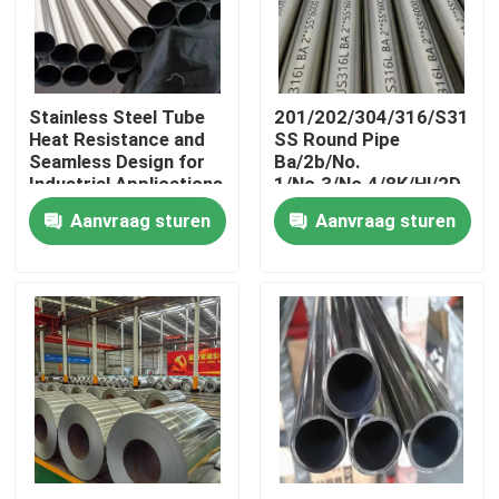
Ongeveer ons
Stainless Steel Tube
201/202/304/316/S3180
Fabrieksreis
Heat Resistance and
SS Round Pipe
Seamless Design for
Ba/2b/No.
Industrial Applications
1/No.3/No.4/8K/Hl/2D
Kwaliteitscontrole
Material Grade Rust
Aanvraag sturen
Aanvraag sturen
Proof Yes
Contacteer ons
Nieuws
Gevallen
ss naadloze buis