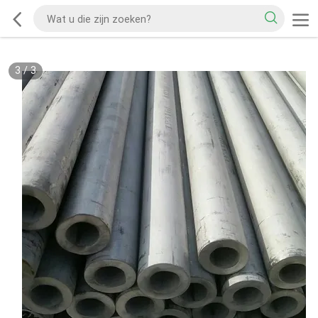
3
/
3