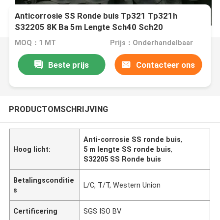
Anticorrosie SS Ronde buis Tp321 Tp321h
S32205 8K Ba 5m Lengte Sch40 Sch20
MOQ：1 MT
Prijs：Onderhandelbaar
Beste prijs
Contacteer ons
PRODUCTOMSCHRIJVING
Anti-corrosie SS ronde buis
,
Hoog licht:
5 m lengte SS ronde buis
,
S32205 SS Ronde buis
Betalingsconditie
L/C, T/T, Western Union
s
Certificering
SGS ISO BV