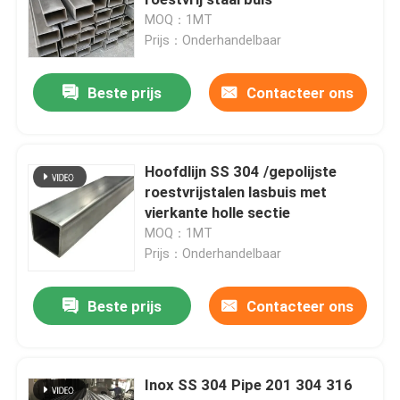
MOQ：1MT
Prijs：Onderhandelbaar
SS om Pijp
Beste prijs
Contacteer ons
SS 304 Pijp
Roestvrij staalbuis
Hoofdlijn SS 304 /gepolijste
roestvrijstalen lasbuis met
vierkante holle sectie
de plaat van het aluminiumblad
MOQ：1MT
Prijs：Onderhandelbaar
roestvrij staalrol
Beste prijs
Contacteer ons
Het Blad van het roestvrij staalmetaal
Inox SS 304 Pipe 201 304 316
Roestvrij staalstrook