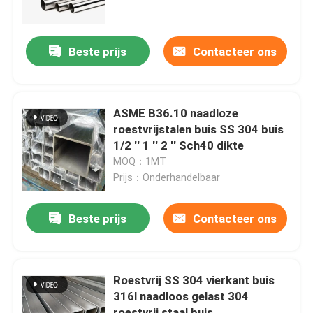
Ongeveer ons
Beste prijs
Contacteer ons
Fabrieksreis
ASME B36.10 naadloze
Kwaliteitscontrole
roestvrijstalen buis SS 304 buis
1/2 '' 1 '' 2 '' Sch40 dikte
MOQ：1MT
Contacteer ons
Prijs：Onderhandelbaar
Nieuws
Beste prijs
Contacteer ons
Gevallen
Roestvrij SS 304 vierkant buis
316l naadloos gelast 304
ss naadloze buis
roestvrij staal buis