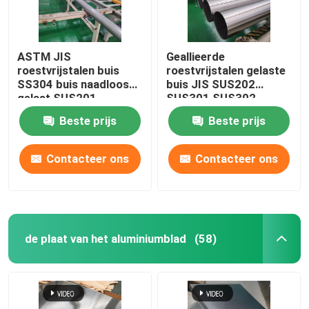
ASTM JIS
Geallieerde
roestvrijstalen buis
roestvrijstalen gelaste
SS304 buis naadloos
buis JIS SUS202
gelast SUS201
SUS301 SUS302
SUS304L TP316
SCH40 naadloos helder
Beste prijs
Beste prijs
Contacteer ons
Contacteer ons
de plaat van het aluminiumblad
(58)