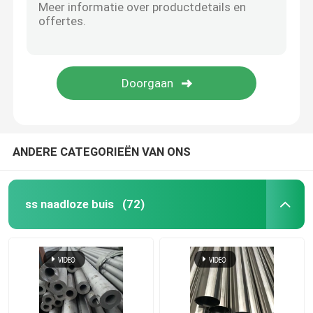
Koper Ronde Bar
Het Blad van de koperplaat
Koolstofstaalblad
ANDERE CATEGORIEËN VAN ONS
ss naadloze buis
(72)