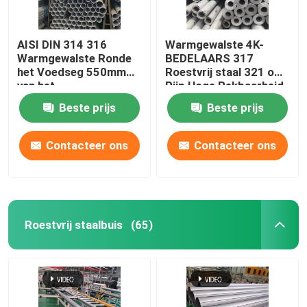
AISI DIN 314 316
Warmgewalste 4K-
Warmgewalste Ronde
BEDELAARS 317
het Voedseg 550mm
Roestvrij staal 321 om
van het
Pijp Hoge Rekbaarheid
Staalbuizenstelsel
BS DIN
Beste prijs
Beste prijs
Contacteer ons
Contacteer ons
Roestvrij staalbuis
(65)