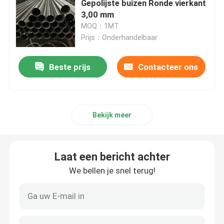
Gepolijste buizen Ronde vierkant
3,00 mm
Roestvrij staal om Staaf
MOQ：1MT
Prijs：Onderhandelbaar
De Bar van de roestvrij staalhoek
Beste prijs
Contacteer ons
Roestvrij staal Vlakke Bar
Bekijk meer
Roestvrij staalprofiel
met een breedte van niet meer dan 50 mm
Laat een bericht achter
We bellen je snel terug!
Roestvrij staal Geruite Plaat
Roestvrij staal Golfblad