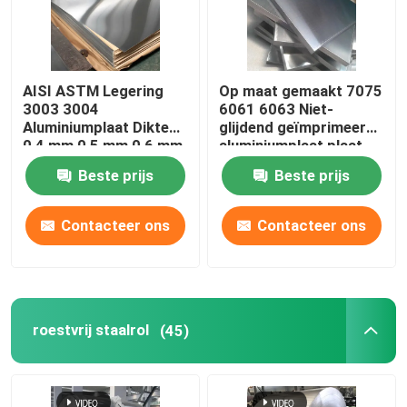
AISI ASTM Legering
Op maat gemaakt 7075
3003 3004
6061 6063 Niet-
Aluminiumplaat Dikte
glijdend geïmprimeerd
0,4 mm 0,5 mm 0,6 mm
aluminiumplaat plaat
legeringsmetaal
Beste prijs
Beste prijs
Contacteer ons
Contacteer ons
roestvrij staalrol
(45)