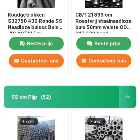
Koudgetrokken
GB/T21833 om
S32750 430 Ronde SS
Roestvrij staalnaadloze
Naadloze buisss Buis
buis 50mm walste OD
JIS ASTM 5m
347 630 koud
Beste prijs
Beste prijs
Contacteer ons
Contacteer ons
SS om Pijp
(52)