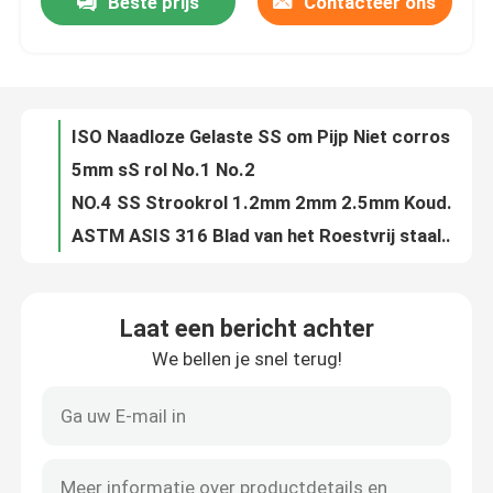
Beste prijs
Contacteer ons
Het Blad van het Roestvrij staalmetaal van GB 409 410 1800mm HL Oxydatie die tegen Ce SNI verzetten zich
0.6mm de Warmgewalste BEDELAARS JIS van de Roestvrij staalplaat 304L 316L 2B
Ongeveer ons
ASTM 2B 304 Roestvrij staalstrook 201 316 321 410 430 202 2205 Breedte 5mm 7mm
2B BEDELAARSrol van Roestvrij staal
Fabrieksreis
ISO Naadloze Gelaste SS om Pijp Niet corrosieve ERW 201 316 430
5mm sS rol No.1 No.2
Kwaliteitscontrole
NO.4 SS Strookrol 1.2mm 2mm 2.5mm Koudgewalste SS304 SUS304
ASTM ASIS 316 Blad van het Roestvrij staalmetaal 314 Oppoetsende 5mm No.1 No.2
316 316L SUS 304 het Blad BA/2B/NO.1 0.2560.0mm van de Roestvrij staalplaat
Contacteer ons
Het Metaalstroken ENGELSE 1,4372 1,4373 1,4319 van het No.18k Warmgewalste Roestvrije staal voor Lift Binnen
Laat een bericht achter
Hittebestendigheid 2000mm van 317 321 het Blad2b BEDELAARS ASTM DIN van het Roestvrij staalmetaal
Nieuws
We bellen je snel terug!
Spiegel 201 Roestvrij staalstrook JIS SUS202 SUS314L SUS316L
het Blad van het het Roestvrije staalmetaal van 310s 309s
Gevallen
Decoratieve SS om de Pijpoxydatie die van de Pijprechthoek tegen SS 301 304N verzetten zich
304L 316L 316ln SS om Pijp 310S 316ti 347H 310moln 1,4835 1,4845 1,4404 1,4301 1,4571
ss naadloze buis