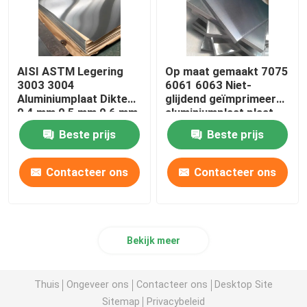
AISI ASTM Legering
Op maat gemaakt 7075
3003 3004
6061 6063 Niet-
Aluminiumplaat Dikte
glijdend geïmprimeerd
0,4 mm 0,5 mm 0,6 mm
aluminiumplaat plaat
legeringsmetaal
Beste prijs
Beste prijs
Contacteer ons
Contacteer ons
Bekijk meer
Thuis
Ongeveer ons
Contacteer ons
Desktop Site
Sitemap
Privacybeleid