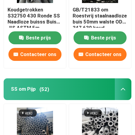
Koudgetrokken
GB/T21833 om
Roestvrij staal om Staaf
S32750 430 Ronde SS
Roestvrij staalnaadloze
Naadloze buisss Buis
buis 50mm walste OD
JIS ASTM 5m
347 630 koud
De Bar van de roestvrij staalhoek
Beste prijs
Beste prijs
Roestvrij staal Vlakke Bar
Contacteer ons
Contacteer ons
Roestvrij staalprofiel
SS om Pijp
(52)
met een breedte van niet meer dan 50 mm
Roestvrij staal Geruite Plaat
Roestvrij staal Golfblad