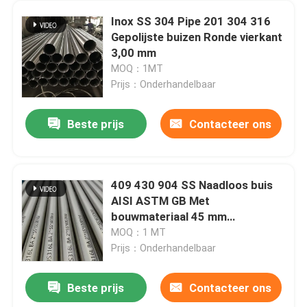
Inox SS 304 Pipe 201 304 316
Gepolijste buizen Ronde vierkant
3,00 mm
MOQ：1MT
Prijs：Onderhandelbaar
Beste prijs
Contacteer ons
409 430 904 SS Naadloos buis
AISI ASTM GB Met
bouwmateriaal 45 mm
buitendiameter
MOQ：1 MT
Prijs：Onderhandelbaar
Beste prijs
Contacteer ons