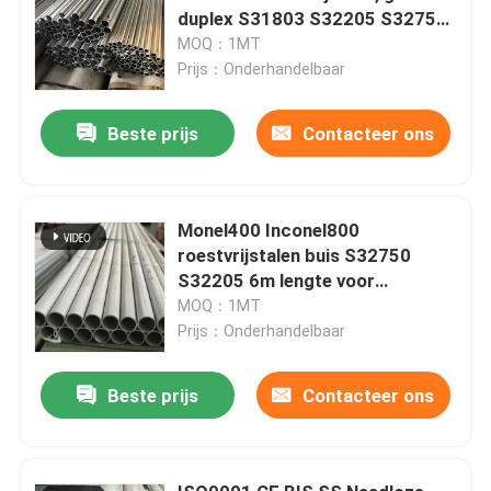
duplex S31803 S32205 S32750
S32760
MOQ：1MT
Prijs：Onderhandelbaar
Beste prijs
Contacteer ons
Monel400 Inconel800
roestvrijstalen buis S32750
S32205 6m lengte voor
chemische industrie
MOQ：1MT
Prijs：Onderhandelbaar
Beste prijs
Contacteer ons