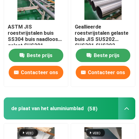
ASTM JIS
Geallieerde
roestvrijstalen buis
roestvrijstalen gelaste
SS304 buis naadloos
buis JIS SUS202
gelast SUS201
SUS301 SUS302
SUS304L TP316
SCH40 naadloos helder
Beste prijs
Beste prijs
Contacteer ons
Contacteer ons
de plaat van het aluminiumblad
(58)