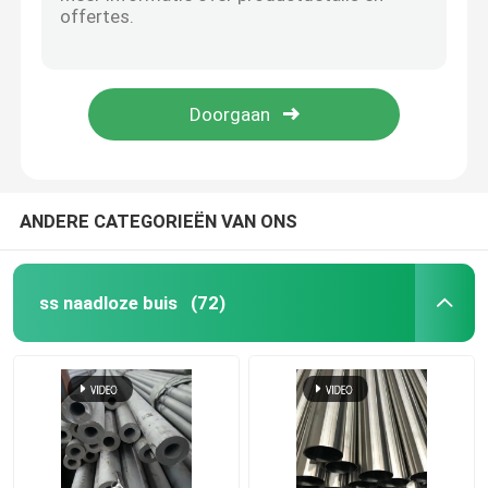
Stroken AISI ASTM GB 410 van het BEDELAARS de Roestvrije Metaal 420 430 440 Koudgewalste Warmgewalst
Koudgewalste het Roestvrije staalplaat van 2B No.1
SS om Pijp
Koudgewalste 304 310 310s 430 de Niet corrosieve 30mm Spiegel 8K van Roestvrij staalstrook
316 AISI 431 SUS 304 Roestvrij staalbuis 402 201 304L 316L 410s 430 20mm 9mm
SS 304 Pijp
Warmgewalste 4K BA 317 321 Hoge ductiliteit BS DIN roestvrij staal metaalplaat snijden geglote plaat
Roestvrij staalbuis
ANDERE CATEGORIEËN VAN ONS
de plaat van het aluminiumblad
ss naadloze buis
(72)
roestvrij staalrol
Het Blad van het roestvrij staalmetaal
Roestvrij staalstrook