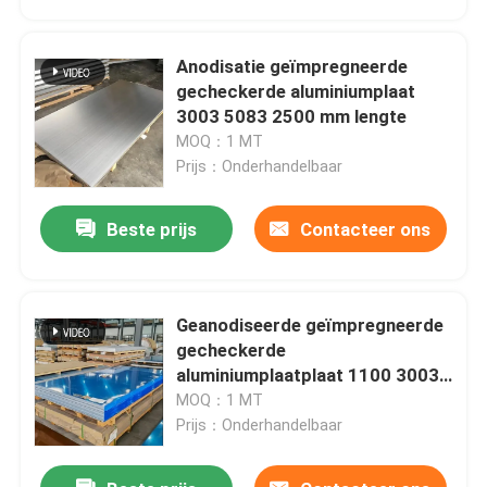
Anodisatie geïmpregneerde
gecheckerde aluminiumplaat
3003 5083 2500 mm lengte
MOQ：1 MT
Prijs：Onderhandelbaar
Beste prijs
Contacteer ons
Geanodiseerde geïmpregneerde
Huis
gecheckerde
aluminiumplaatplaat 1100 3003
5083 5 mm dikte
MOQ：1 MT
Producten
Prijs：Onderhandelbaar
Videos