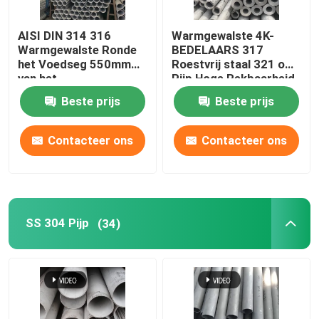
Koper Ronde Bar
AISI DIN 314 316
Warmgewalste 4K-
Warmgewalste Ronde
BEDELAARS 317
het Voedseg 550mm
Roestvrij staal 321 om
Het Blad van de koperplaat
van het
Pijp Hoge Rekbaarheid
Staalbuizenstelsel
BS DIN
Beste prijs
Beste prijs
Koolstofstaalblad
Contacteer ons
Contacteer ons
SS 304 Pijp
(34)