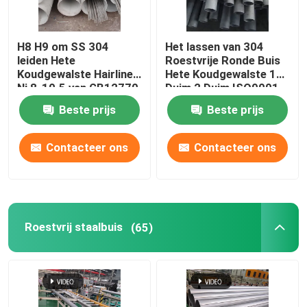
H8 H9 om SS 304
Het lassen van 304
leiden Hete
Roestvrije Ronde Buis
Koudgewalste Hairline
Hete Koudgewalste 1
Ni 8-10.5 van GB12770
Duim 2 Duim ISO9001
door buizen
JIS
Beste prijs
Beste prijs
Contacteer ons
Contacteer ons
Roestvrij staalbuis
(65)