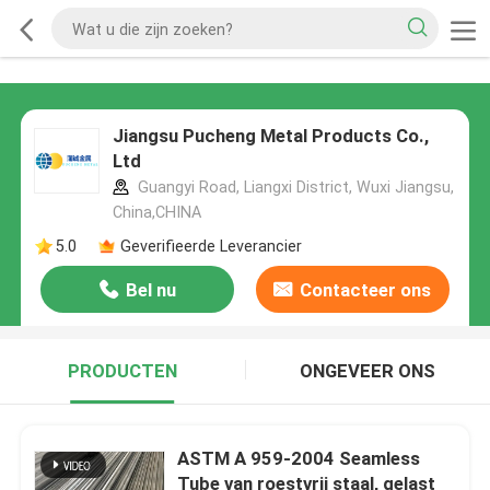
Jiangsu Pucheng Metal Products Co.,
Ltd
Guangyi Road, Liangxi District, Wuxi Jiangsu,
China,CHINA
5.0
Geverifieerde Leverancier
Bel nu
Contacteer ons
PRODUCTEN
ONGEVEER ONS
ASTM A 959-2004 Seamless
Tube van roestvrij staal, gelast