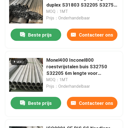
duplex S31803 S32205 S32750
S32760
MOQ：1MT
Prijs：Onderhandelbaar
Beste prijs
Contacteer ons
Monel400 Inconel800
roestvrijstalen buis S32750
S32205 6m lengte voor
chemische industrie
MOQ：1MT
Prijs：Onderhandelbaar
Beste prijs
Contacteer ons