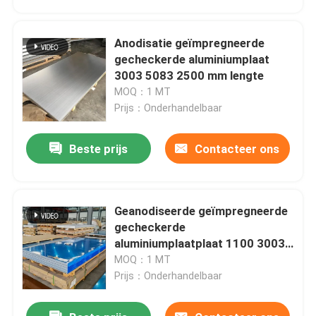
Anodisatie geïmpregneerde
gecheckerde aluminiumplaat
3003 5083 2500 mm lengte
MOQ：1 MT
Prijs：Onderhandelbaar
Beste prijs
Contacteer ons
Geanodiseerde geïmpregneerde
Huis
gecheckerde
aluminiumplaatplaat 1100 3003
5083 5 mm dikte
MOQ：1 MT
Producten
Prijs：Onderhandelbaar
Videos