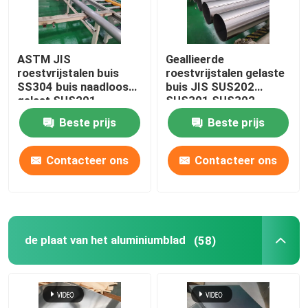
ASTM JIS
Geallieerde
roestvrijstalen buis
roestvrijstalen gelaste
SS304 buis naadloos
buis JIS SUS202
gelast SUS201
SUS301 SUS302
SUS304L TP316
SCH40 naadloos helder
Beste prijs
Beste prijs
Contacteer ons
Contacteer ons
de plaat van het aluminiumblad
(58)