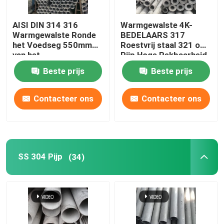
Koper Ronde Bar
AISI DIN 314 316
Warmgewalste 4K-
Warmgewalste Ronde
BEDELAARS 317
het Voedseg 550mm
Roestvrij staal 321 om
Het Blad van de koperplaat
van het
Pijp Hoge Rekbaarheid
Staalbuizenstelsel
BS DIN
Beste prijs
Beste prijs
Koolstofstaalblad
Contacteer ons
Contacteer ons
SS 304 Pijp
(34)