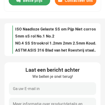
Beste prijs
Contacteer ons
Het Blad van het Roestvrij staalmetaal van GB 409 410 1800mm HL Oxydatie die tegen Ce SNI verzetten zich
0.6mm de Warmgewalste BEDELAARS JIS van de Roestvrij staalplaat 304L 316L 2B
Ongeveer ons
ASTM 2B 304 Roestvrij staalstrook 201 316 321 410 430 202 2205 Breedte 5mm 7mm
2B BEDELAARSrol van Roestvrij staal
Fabrieksreis
ISO Naadloze Gelaste SS om Pijp Niet corrosieve ERW 201 316 430
5mm sS rol No.1 No.2
Kwaliteitscontrole
NO.4 SS Strookrol 1.2mm 2mm 2.5mm Koudgewalste SS304 SUS304
ASTM ASIS 316 Blad van het Roestvrij staalmetaal 314 Oppoetsende 5mm No.1 No.2
316 316L SUS 304 het Blad BA/2B/NO.1 0.2560.0mm van de Roestvrij staalplaat
Contacteer ons
Het Metaalstroken ENGELSE 1,4372 1,4373 1,4319 van het No.18k Warmgewalste Roestvrije staal voor Lift Binnen
Laat een bericht achter
Hittebestendigheid 2000mm van 317 321 het Blad2b BEDELAARS ASTM DIN van het Roestvrij staalmetaal
Nieuws
We bellen je snel terug!
Spiegel 201 Roestvrij staalstrook JIS SUS202 SUS314L SUS316L
het Blad van het het Roestvrije staalmetaal van 310s 309s
Gevallen
Decoratieve SS om de Pijpoxydatie die van de Pijprechthoek tegen SS 301 304N verzetten zich
304L 316L 316ln SS om Pijp 310S 316ti 347H 310moln 1,4835 1,4845 1,4404 1,4301 1,4571
ss naadloze buis