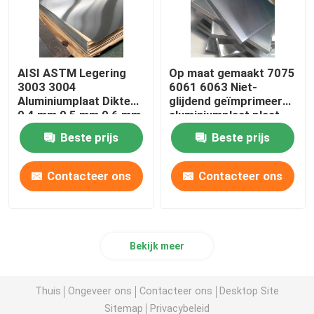
AISI ASTM Legering
Op maat gemaakt 7075
3003 3004
6061 6063 Niet-
Aluminiumplaat Dikte
glijdend geïmprimeerd
0,4 mm 0,5 mm 0,6 mm
aluminiumplaat plaat
legeringsmetaal
Beste prijs
Beste prijs
Contacteer ons
Contacteer ons
Bekijk meer
Thuis
Ongeveer ons
Contacteer ons
Desktop Site
Sitemap
Privacybeleid