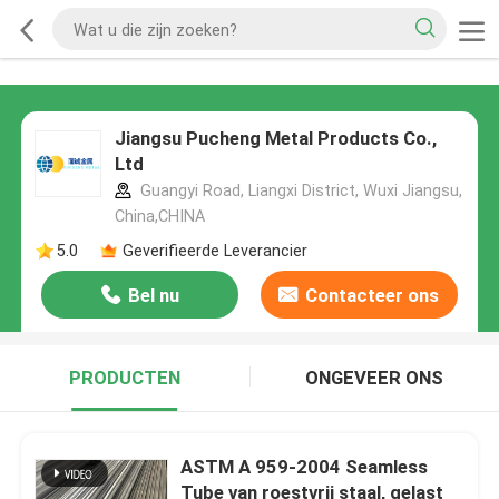
Jiangsu Pucheng Metal Products Co.,
Ltd
Guangyi Road, Liangxi District, Wuxi Jiangsu,
China,CHINA
5.0
Geverifieerde Leverancier
Bel nu
Contacteer ons
PRODUCTEN
ONGEVEER ONS
ASTM A 959-2004 Seamless
Tube van roestvrij staal, gelast