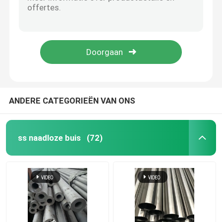
Stroken AISI ASTM GB 410 van het BEDELAARS de Roestvrije Metaal 420 430 440 Koudgewalste Warmgewalst
Koudgewalste het Roestvrije staalplaat van 2B No.1
SS om Pijp
Koudgewalste 304 310 310s 430 de Niet corrosieve 30mm Spiegel 8K van Roestvrij staalstrook
316 AISI 431 SUS 304 Roestvrij staalbuis 402 201 304L 316L 410s 430 20mm 9mm
SS 304 Pijp
Warmgewalste 4K BA 317 321 Hoge ductiliteit BS DIN roestvrij staal metaalplaat snijden geglote plaat
Roestvrij staalbuis
ANDERE CATEGORIEËN VAN ONS
de plaat van het aluminiumblad
ss naadloze buis
(72)
roestvrij staalrol
Het Blad van het roestvrij staalmetaal
Roestvrij staalstrook