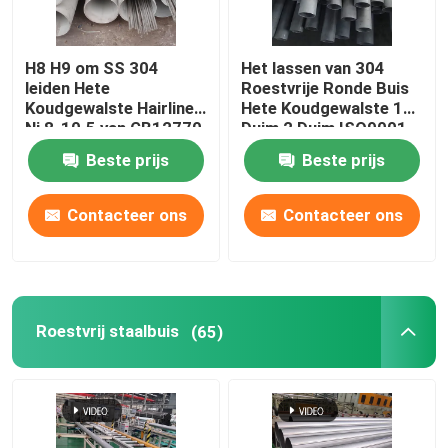
H8 H9 om SS 304
Het lassen van 304
leiden Hete
Roestvrije Ronde Buis
Koudgewalste Hairline
Hete Koudgewalste 1
Ni 8-10.5 van GB12770
Duim 2 Duim ISO9001
door buizen
JIS
Beste prijs
Beste prijs
Contacteer ons
Contacteer ons
Roestvrij staalbuis
(65)