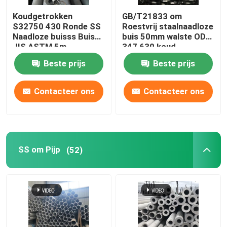
Koudgetrokken
GB/T21833 om
Roestvrij staal om Staaf
S32750 430 Ronde SS
Roestvrij staalnaadloze
Naadloze buisss Buis
buis 50mm walste OD
JIS ASTM 5m
347 630 koud
De Bar van de roestvrij staalhoek
Beste prijs
Beste prijs
Roestvrij staal Vlakke Bar
Contacteer ons
Contacteer ons
Roestvrij staalprofiel
SS om Pijp
(52)
met een breedte van niet meer dan 50 mm
Roestvrij staal Geruite Plaat
Roestvrij staal Golfblad