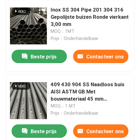
Inox SS 304 Pipe 201 304 316
Gepolijste buizen Ronde vierkant
3,00 mm
MOQ：1MT
Prijs：Onderhandelbaar
Beste prijs
Contacteer ons
409 430 904 SS Naadloos buis
AISI ASTM GB Met
bouwmateriaal 45 mm
buitendiameter
MOQ：1 MT
Prijs：Onderhandelbaar
Beste prijs
Contacteer ons