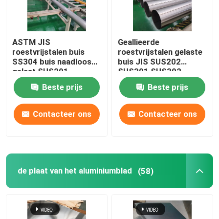
ASTM JIS
Geallieerde
roestvrijstalen buis
roestvrijstalen gelaste
SS304 buis naadloos
buis JIS SUS202
gelast SUS201
SUS301 SUS302
SUS304L TP316
SCH40 naadloos helder
Beste prijs
Beste prijs
Contacteer ons
Contacteer ons
de plaat van het aluminiumblad
(58)