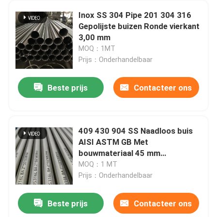
Inox SS 304 Pipe 201 304 316
Gepolijste buizen Ronde vierkant
3,00 mm
MOQ：1MT
Prijs：Onderhandelbaar
Beste prijs
Contacteer ons
409 430 904 SS Naadloos buis
AISI ASTM GB Met
bouwmateriaal 45 mm
buitendiameter
MOQ：1 MT
Prijs：Onderhandelbaar
Beste prijs
Contacteer ons