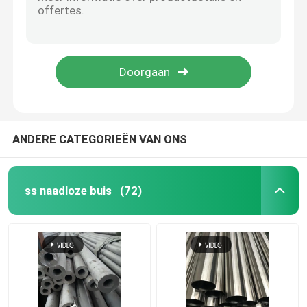
Stroken AISI ASTM GB 410 van het BEDELAARS de Roestvrije Metaal 420 430 440 Koudgewalste Warmgewalst
Koudgewalste het Roestvrije staalplaat van 2B No.1
SS om Pijp
Koudgewalste 304 310 310s 430 de Niet corrosieve 30mm Spiegel 8K van Roestvrij staalstrook
316 AISI 431 SUS 304 Roestvrij staalbuis 402 201 304L 316L 410s 430 20mm 9mm
SS 304 Pijp
Warmgewalste 4K BA 317 321 Hoge ductiliteit BS DIN roestvrij staal metaalplaat snijden geglote plaat
Roestvrij staalbuis
ANDERE CATEGORIEËN VAN ONS
de plaat van het aluminiumblad
ss naadloze buis
(72)
roestvrij staalrol
Het Blad van het roestvrij staalmetaal
Roestvrij staalstrook