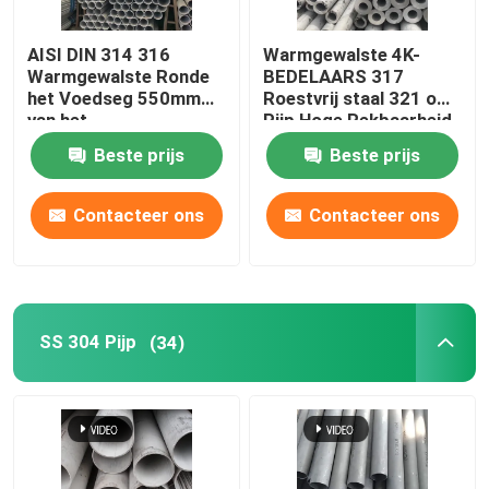
Koper Ronde Bar
AISI DIN 314 316
Warmgewalste 4K-
Warmgewalste Ronde
BEDELAARS 317
het Voedseg 550mm
Roestvrij staal 321 om
Het Blad van de koperplaat
van het
Pijp Hoge Rekbaarheid
Staalbuizenstelsel
BS DIN
Beste prijs
Beste prijs
Koolstofstaalblad
Contacteer ons
Contacteer ons
SS 304 Pijp
(34)