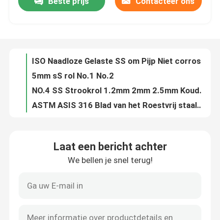
Beste prijs
Contacteer ons
Het Blad van het Roestvrij staalmetaal van GB 409 410 1800mm HL Oxydatie die tegen Ce SNI verzetten zich
0.6mm de Warmgewalste BEDELAARS JIS van de Roestvrij staalplaat 304L 316L 2B
Ongeveer ons
ASTM 2B 304 Roestvrij staalstrook 201 316 321 410 430 202 2205 Breedte 5mm 7mm
2B BEDELAARSrol van Roestvrij staal
Fabrieksreis
ISO Naadloze Gelaste SS om Pijp Niet corrosieve ERW 201 316 430
5mm sS rol No.1 No.2
Kwaliteitscontrole
NO.4 SS Strookrol 1.2mm 2mm 2.5mm Koudgewalste SS304 SUS304
ASTM ASIS 316 Blad van het Roestvrij staalmetaal 314 Oppoetsende 5mm No.1 No.2
316 316L SUS 304 het Blad BA/2B/NO.1 0.2560.0mm van de Roestvrij staalplaat
Contacteer ons
Het Metaalstroken ENGELSE 1,4372 1,4373 1,4319 van het No.18k Warmgewalste Roestvrije staal voor Lift Binnen
Laat een bericht achter
Hittebestendigheid 2000mm van 317 321 het Blad2b BEDELAARS ASTM DIN van het Roestvrij staalmetaal
Nieuws
We bellen je snel terug!
Spiegel 201 Roestvrij staalstrook JIS SUS202 SUS314L SUS316L
het Blad van het het Roestvrije staalmetaal van 310s 309s
Gevallen
Decoratieve SS om de Pijpoxydatie die van de Pijprechthoek tegen SS 301 304N verzetten zich
304L 316L 316ln SS om Pijp 310S 316ti 347H 310moln 1,4835 1,4845 1,4404 1,4301 1,4571
ss naadloze buis