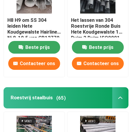
H8 H9 om SS 304
Het lassen van 304
leiden Hete
Roestvrije Ronde Buis
Koudgewalste Hairline
Hete Koudgewalste 1
Ni 8-10.5 van GB12770
Duim 2 Duim ISO9001
door buizen
JIS
Beste prijs
Beste prijs
Contacteer ons
Contacteer ons
Roestvrij staalbuis
(65)