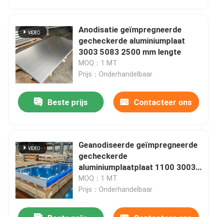
Anodisatie geïmpregneerde
gecheckerde aluminiumplaat
3003 5083 2500 mm lengte
MOQ：1 MT
Prijs：Onderhandelbaar
Beste prijs
Contacteer ons
Geanodiseerde geïmpregneerde
Huis
gecheckerde
aluminiumplaatplaat 1100 3003
5083 5 mm dikte
MOQ：1 MT
Producten
Prijs：Onderhandelbaar
Videos