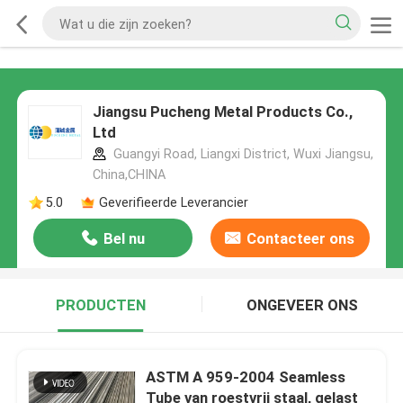
Jiangsu Pucheng Metal Products Co.,
Ltd
Guangyi Road, Liangxi District, Wuxi Jiangsu,
China,CHINA
5.0
Geverifieerde Leverancier
Bel nu
Contacteer ons
PRODUCTEN
ONGEVEER ONS
ASTM A 959-2004 Seamless
Tube van roestvrij staal, gelast