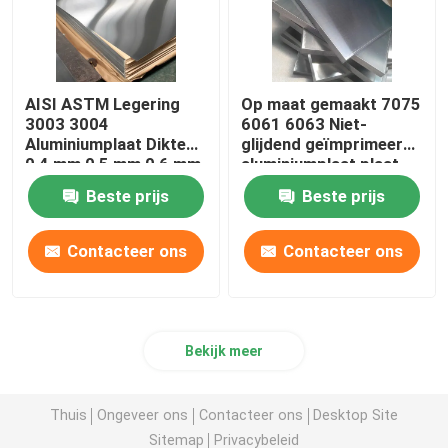
AISI ASTM Legering
Op maat gemaakt 7075
3003 3004
6061 6063 Niet-
Aluminiumplaat Dikte
glijdend geïmprimeerd
0,4 mm 0,5 mm 0,6 mm
aluminiumplaat plaat
legeringsmetaal
Beste prijs
Beste prijs
Contacteer ons
Contacteer ons
Bekijk meer
Thuis
Ongeveer ons
Contacteer ons
Desktop Site
Sitemap
Privacybeleid