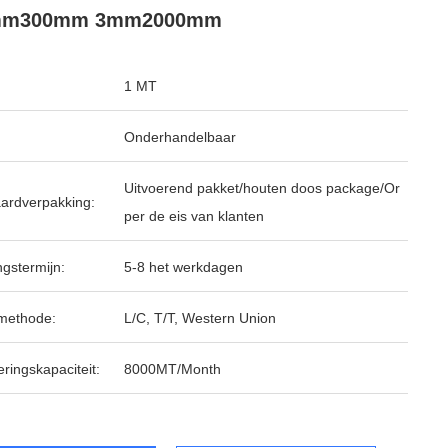
mm300mm 3mm2000mm
1 MT
Onderhandelbaar
Uitvoerend pakket/houten doos package/Or
ardverpakking:
per de eis van klanten
ngstermijn:
5-8 het werkdagen
methode:
L/C, T/T, Western Union
ringskapaciteit:
8000MT/Month