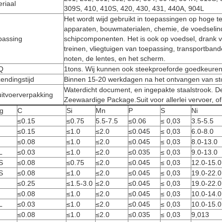
riaal
309S, 410, 410S, 420, 430, 431, 440A, 904L
Het wordt wijd gebruikt in toepassingen op hoge 
apparaten, bouwmaterialen, chemie, de voedselind
passing
schipcomponenten. Het is ook op voedsel, drank v
treinen, vliegtuigen van toepassing, transportband
noten, de lentes, en het scherm.
Q
1tons. Wij kunnen ook steekproeforde goedkeuren
endingstijd
Binnen 15-20 werkdagen na het ontvangen van sto
Waterdicht document, en ingepakte staalstrook. D
itvoerverpakking
Zeewaardige Package.Suit voor allerlei vervoer, o
g
C
Si
Mn
P
S
Ni
≤0.15
≤0.75
5.5-7.5
≤0.06
≤ 0,03
3.5-5.5
≤0.15
≤1.0
≤2.0
≤0.045
≤ 0,03
6.0-8.0
≤0.08
≤1.0
≤2.0
≤0.045
≤ 0,03
8.0-13.0
L
≤0.03
≤1.0
≤2.0
≤0.035
≤ 0,03
9.0-13.0
S
≤0.08
≤0.75
≤2.0
≤0.045
≤ 0,03
12.0-15.0
S
≤0.08
≤1.0
≤2.0
≤0.045
≤ 0,03
19.0-22.0
≤0.25
≤1.5-3.0
≤2.0
≤0.045
≤ 0,03
19.0-22.0
≤0.08
≤1.0
≤2.0
≤0.045
≤ 0,03
10.0-14.0
L
≤0.03
≤1.0
≤2.0
≤0.045
≤ 0,03
10.0-15.0
≤0.08
≤1.0
≤2.0
≤0.035
≤ 0,03
9,013