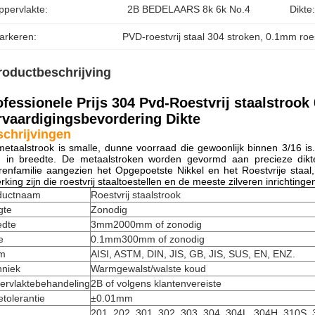
ppervlakte:
2B BEDELAARS 8k 6k No.4
Dikte:
arkeren:
PVD-roestvrij staal 304 stroken
, 
0.1mm roes
roductbeschrijving
ofessionele Prijs 304 Pvd-Roestvrij staalstro
rvaardigingsbevordering Dikte
chrijvingen
etaalstrook is smalle, dunne voorraad die gewoonlijk binnen 3/16 is
in breedte. De metaalstroken worden gevormd aan precieze dikten 
renfamilie aangezien het Opgepoetste Nikkel en het Roestvrije sta
rking zijn die roestvrij staaltoestellen en de meeste zilveren inrichtinge
ductnaam
Roestvrij staalstrook
gte
Zonodig
edte
3mm2000mm of zonodig
e
0.1mm300mm of zonodig
m
AISI, ASTM, DIN, JIS, GB, JIS, SUS, EN, ENZ.
hniek
Warmgewalst/walste koud
ervlaktebehandeling
2B of volgens klantenvereiste
etolerantie
±0.01mm
201, 202, 301, 302, 303, 304, 304L, 304H, 310S,