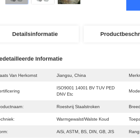
Detailsinformatie
Productbeschr
edetailleerde Informatie
laats Van Herkomst
Jiangsu, China
Merk
ISO9001 14001 BV TUV PED 
rtificering
Mode
DNV Etc
roductnaam:
Roestvrij Staalstroken
Breed
echniek:
Warmgewalst/walste Koud
Toepa
orm:
AiSi, ASTM, BS, DIN, GB, JIS
Rang