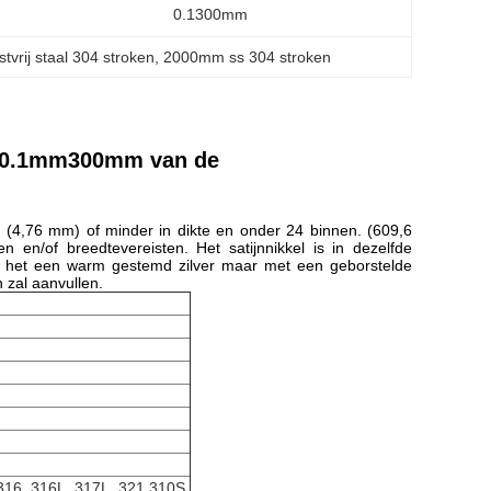
0.1300mm
tvrij staal 304 stroken
, 
2000mm ss 304 stroken
ok 0.1mm300mm van de
. (4,76 mm) of minder in dikte en onder 24 binnen. (609,6
en/of breedtevereisten. Het satijnnikkel is in dezelfde
al, het een warm gestemd zilver maar met een geborstelde
n zal aanvullen.
 316, 316L, 317L, 321,310S