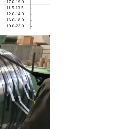
17.0-19.0
11.5-13.5
-
12.0-14.0
-
16.0-18.0
-
19.0-23.0
-