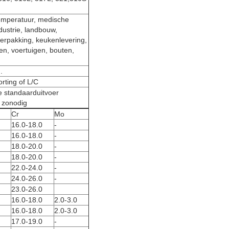
temperatuur, medische
ustrie, landbouw,
erpakking, keukenlevering,
en, voertuigen, bouten,
.
rting of L/C
e standaarduitvoer
f zonodig
Cr
Mo
16.0-18.0
-
16.0-18.0
-
18.0-20.0
-
18.0-20.0
-
22.0-24.0
-
24.0-26.0
-
23.0-26.0
16.0-18.0
2.0-3.0
16.0-18.0
2.0-3.0
17.0-19.0
-