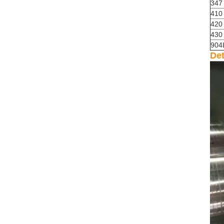
347
410
420
430
904
Det