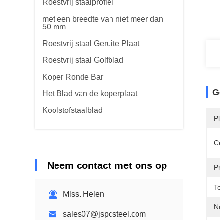
Roestvrij staalprofiel
met een breedte van niet meer dan
50 mm
Roestvrij staal Geruite Plaat
Roestvrij staal Golfblad
Koper Ronde Bar
G
Het Blad van de koperplaat
Koolstofstaalblad
P
Ce
Neem contact met ons op
P
T
Miss. Helen
N
sales07@jspcsteel.com