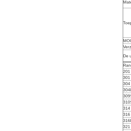
Mate
Toe
MO
Verz
De u
Ran
201
301
304
304
309
310
314
316
316
321