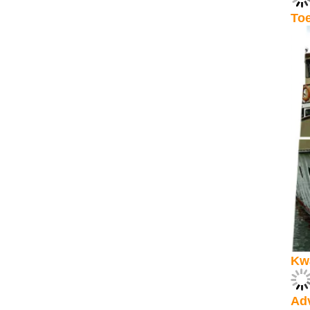
To
Kwa
Ad