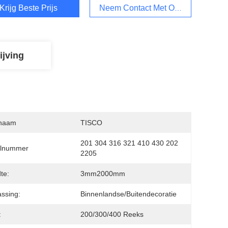
Krijg Beste Prijs
Neem Contact Met Ons Op
ijving
naam
TISCO
201 304 316 321 410 430 202 
lnummer
2205
te:
3mm2000mm
ssing:
Binnenlandse/Buitendecoratie
:
200/300/400 Reeks