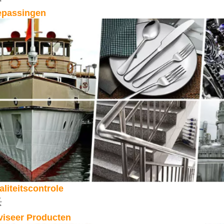
epassingen
liteitscontrole
viseer Producten