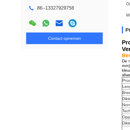
O
86--13327929758
M
P
Contact opnemen
Pr
Ve
Bes
De m
mm) 
kleu
afwe
Pro
Len
Bre
Dikt
Nor
Tec
Opp
Dikt