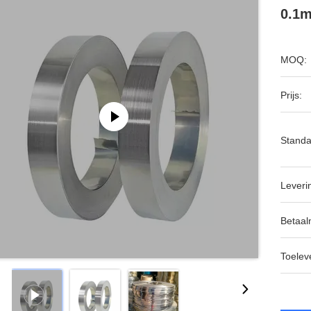
0.1
MOQ:
Prijs:
Standa
Leveri
Betaal
Toeleve