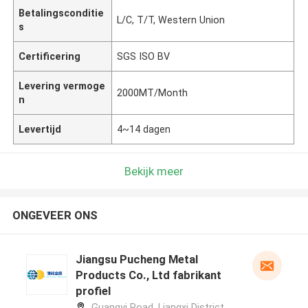
Betalingsconditie
L/C, T/T, Western Union
s
Certificering
SGS ISO BV
Levering vermoge
2000MT/Month
n
Levertijd
4~14 dagen
Bekijk meer
ONGEVEER ONS
Jiangsu Pucheng Metal
Products Co., Ltd fabrikant
profiel
Guangyi Road, Liangxi District,