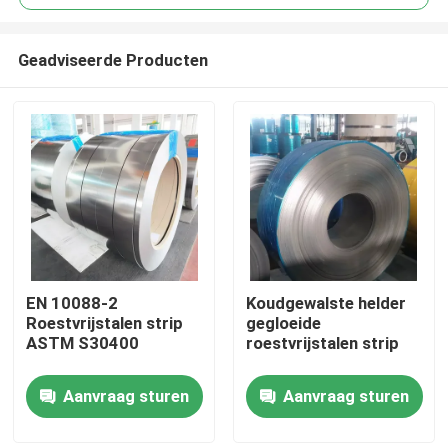
Geadviseerde Producten
EN 10088-2
Koudgewalste helder
Huis
Roestvrijstalen strip
gegloeide
ASTM S30400
roestvrijstalen strip
Producten
Aanvraag sturen
Aanvraag sturen
Videos