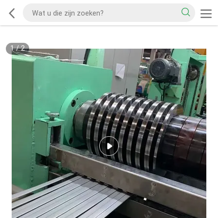
1
/
2