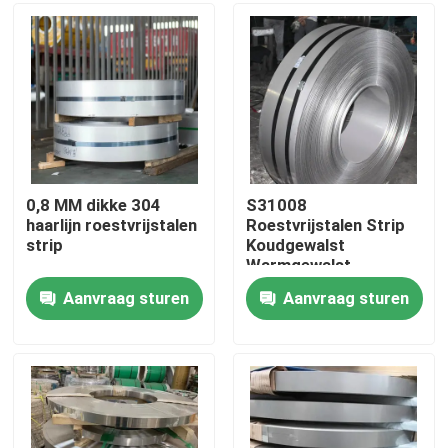
Ongeveer ons
Fabrieksreis
Kwaliteitscontrole
0,8 MM dikke 304
S31008
haarlijn roestvrijstalen
Roestvrijstalen Strip
strip
Koudgewalst
Contacteer ons
Warmgewalst
Aangepaste Maat 8K
Aanvraag sturen
Aanvraag sturen
4K Oppervlak
Nieuws
Slijtvastheid
Gevallen
ss naadloze buis