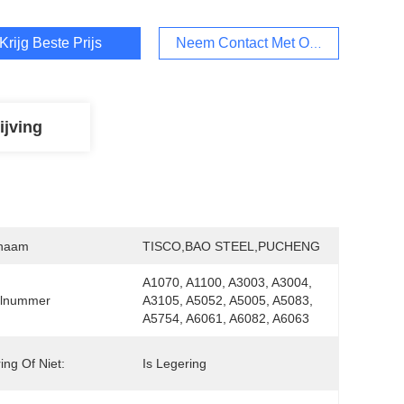
Krijg Beste Prijs
Neem Contact Met Ons Op
ijving
naam
TISCO,BAO STEEL,PUCHENG
A1070, A1100, A3003, A3004, 
lnummer
A3105, A5052, A5005, A5083, 
A5754, A6061, A6082, A6063
ing Of Niet:
Is Legering