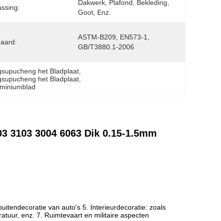
Dakwerk, Plafond, Bekleding, 
ssing:
Goot, Enz.
ASTM-B209, EN573-1, 
aard:
GB/T3880.1-2006
gsupucheng het Bladplaat
, 
gsupucheng het Bladplaat
, 
uminiumblad
003 3103 3004 6063 Dik 0.15-1.5mm
uitendecoratie van auto's 5. Interieurdecoratie: zoals
atuur, enz. 7. Ruimtevaart en militaire aspecten