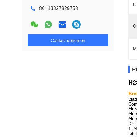
L
86--13327929758
O
Contact opnemen
M
P
H2
Bes
Blad
Conv
Alum
Alum
Alum
Dikk
1. M
foto