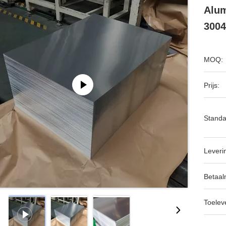
Alum
3004
MOQ:
Prijs:
Standa
Leveri
Betaal
Toeleve