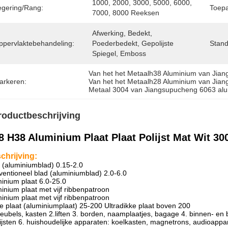
1000, 2000, 3000, 5000, 6000, 
egering/Rang:
Toepa
7000, 8000 Reeksen
Afwerking, Bedekt, 
ppervlaktebehandeling:
Poederbedekt, Gepolijste 
Stand
Spiegel, Emboss
Van het het Metaalh38 Aluminium van Jian
arkeren:
Van het het Metaalh28 Aluminium van Jian
Metaal 3004 van Jiangsupucheng 6063 al
roductbeschrijving
8 H38 Aluminium Plaat Plaat Polijst Mat Wit 3
chrijving:
 (aluminiumblad) 0.15-2.0
entioneel blad (aluminiumblad) 2.0-6.0
inium plaat 6.0-25.0
inium plaat met vijf ribbenpatroon
inium plaat met vijf ribbenpatroon
e plaat (aluminiumplaat) 25-200 Ultradikke plaat boven 200
eubels, kasten 2.liften 3. borden, naamplaatjes, bagage 4. binnen- en b
lijsten 6. huishoudelijke apparaten: koelkasten, magnetrons, audioappar