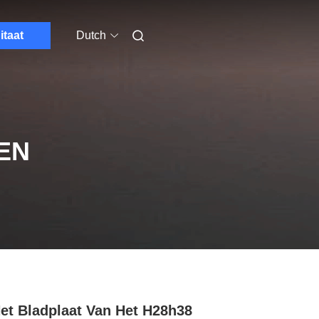
itaat
Dutch
EN
et Bladplaat Van Het H28h38