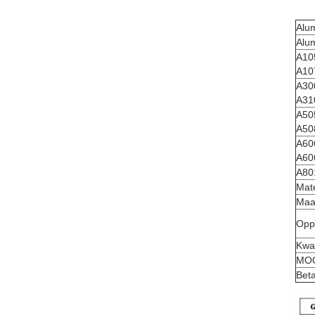
Alu
Alum
A10
A10
A30
A31
A50
A50
A60
A60
A80
Mate
Maa
Opp
Kwal
MOQ
Bet