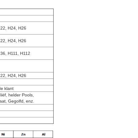
H22, H24, H26
H22, H24, H26
H36, H111, H112
H22, H24, H26
e klant
iëf, helder Pools,
aat, Gegolfd, enz.