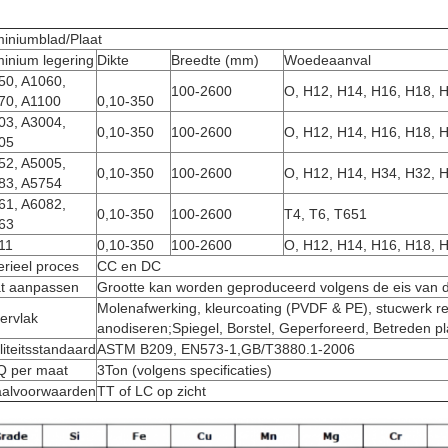
miniumblad/Plaat
inium legering
Dikte
Breedte (mm)
Woedeaanval
50, A1060,
100-2600
O, H12, H14, H16, H18, 
70, A1100
0,10-350
03, A3004,
0,10-350
100-2600
O, H12, H14, H16, H18, 
05
52, A5005,
0,10-350
100-2600
O, H12, H14, H34, H32, 
83, A5754
61, A6082,
0,10-350
100-2600
T4, T6, T651
63
11
0,10-350
100-2600
O, H12, H14, H16, H18, 
rieel proces
CC en DC
t aanpassen
Grootte kan worden geproduceerd volgens de eis van d
Molenafwerking, kleurcoating (PVDF & PE), stucwerk rel
ervlak
anodiseren;Spiegel, Borstel, Geperforeerd, Betreden pl
iteitsstandaard
ASTM B209, EN573-1,GB/T3880.1-2006
 per maat
3Ton (volgens specificaties)
aalvoorwaarden
TT of LC op zicht