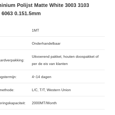
inium Polijst Matte White 3003 3103
 6063 0.151.5mm
1MT
Onderhandelbaar
Uitvoerend pakket, houten doospakket of
ardverpakking:
per de eis van klanten
ngstermijn:
4~14 dagen
methode:
L/C, T/T, Western Union
ringskapaciteit:
2000MT/Month