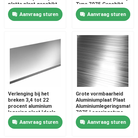
platte plaat geschikt
Type 7075 Geschikt
voor technische en
voor lucht- en
Aanvraag sturen
Aanvraag sturen
structurele
ruimtevaart,
Ongeveer ons
toepassingen
automobiel en
industrieel gebruik
Fabrieksreis
Kwaliteitscontrole
Contacteer ons
Verlenging bij het
Grote vormbaarheid
Nieuws
breken 3,4 tot 22
Aluminiumplaat Plaat
procent aluminium
Aluminiumlegeringsmateri
legering plaat Ideale
7075 Legeringstype
Gevallen
keuze voor structurele
Ontworpen voor lichte
Aanvraag sturen
Aanvraag sturen
componenten en
duurzame oplossingen
custom fabricage
ss naadloze buis
behoeften