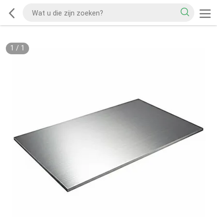
1
/
1