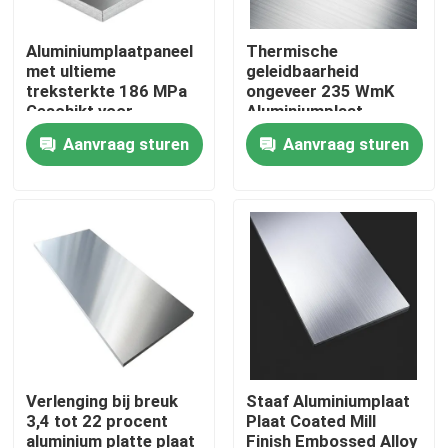
Aluminiumplaatpaneel
Thermische
met ultieme
geleidbaarheid
treksterkte 186 MPa
ongeveer 235 WmK
Geschikt voor
Aluminiumplaat
dakbekleding en
Metalen legering Type
Aanvraag sturen
Aanvraag sturen
structurele projecten
7075 Materiaal voor
de luchtvaart,
automobiel- en
elektronicaindustrie
Huis
Producten
Verlenging bij breuk
Staaf Aluminiumplaat
3,4 tot 22 procent
Plaat Coated Mill
aluminium platte plaat
Finish Embossed Alloy
Videos