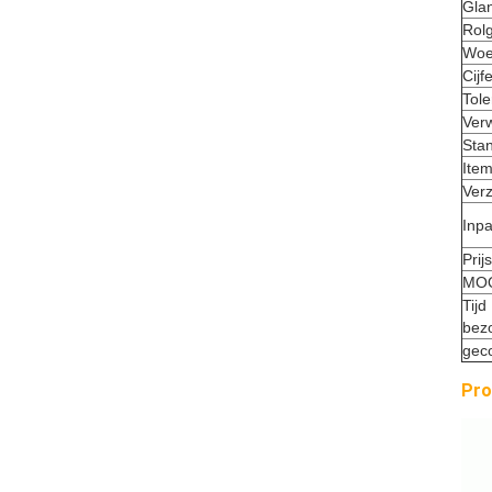
Gla
Rolg
Woe
Cijfe
Tole
Verw
Sta
Item
Ver
Inp
Prij
MO
Ti
bez
geco
Pro