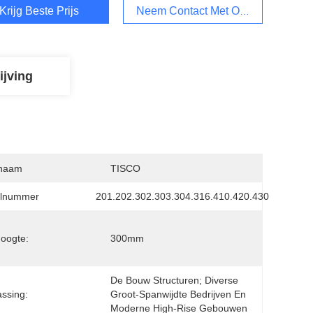
Krijg Beste Prijs
Neem Contact Met Ons Op
ijving
naam
TISCO
lnummer
201.202.302.303.304.316.410.420.430
oogte:
300mm
De Bouw Structuren; Diverse 
ssing:
Groot-Spanwijdte Bedrijven En 
Moderne High-Rise Gebouwen