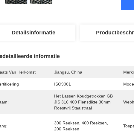
Detailsinformatie
Productbeschr
edetailleerde Informatie
laats Van Herkomst
Jiangsu, China
Merk
rtificering
ISO9001
Mode
Het Lassen Koudgetrokken GB 
aam:
JIS 316 400 Flensdikte 30mm 
Webh
Roestvrij Staalstraal
300 Reeksen, 400 Reeksen, 
ang:
Toepa
200 Reeksen