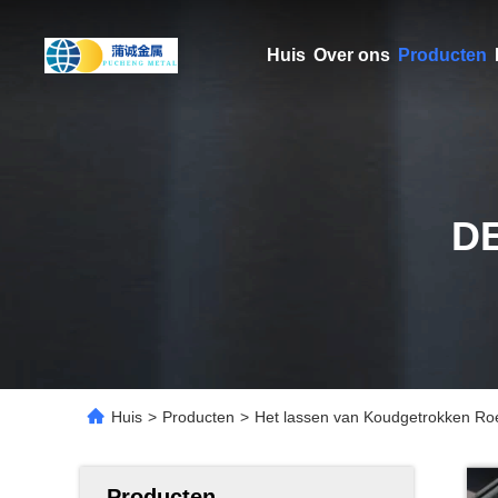
Huis
Over ons
Producten
D
Huis
>
Producten
>
Het lassen van Koudgetrokken Roe
Producten