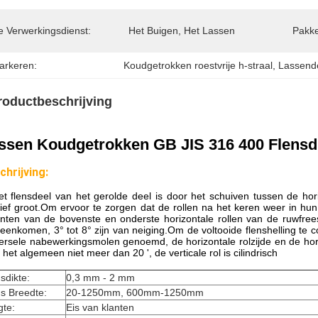
e Verwerkingsdienst:
Het Buigen, Het Lassen
Pakke
arkeren:
Koudgetrokken roestvrije h-straal
, 
Lassende
roductbeschrijving
ssen Koudgetrokken GB JIS 316 400 Flensdi
chrijving:
et flensdeel van het gerolde deel is door het schuiven tussen de hori
tief groot.Om ervoor te zorgen dat de rollen na het keren weer in h
anten van de bovenste en onderste horizontale rollen van de ruwfree
eenkomen, 3° tot 8° zijn van neiging.Om de voltooide flenshelling te c
ersele nabewerkingsmolen genoemd, de horizontale rolzijde en de hori
 het algemeen niet meer dan 20 ', de verticale rol is cilindrisch
sdikte:
0,3 mm - 2 mm
s Breedte:
20-1250mm, 600mm-1250mm
gte:
Eis van klanten