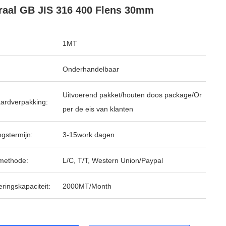
raal GB JIS 316 400 Flens 30mm
1MT
Onderhandelbaar
Uitvoerend pakket/houten doos package/Or
ardverpakking:
per de eis van klanten
ngstermijn:
3-15work dagen
methode:
L/C, T/T, Western Union/Paypal
ringskapaciteit:
2000MT/Month