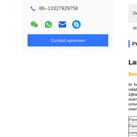
86--13327929758
D
M
Contact opnemen
P
La
Bes
In h
rela
zijk
over
univ
over
Flen
Flen
Len