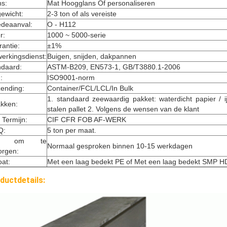
ns:
Mat Hoogglans Of personaliseren
ewicht:
2-3 ton of als vereiste
deaanval:
O - H112
r:
1000 ~ 5000-serie
rantie:
±1%
erkingsdienst:
Buigen, snijden, dakpannen
ndaard:
ASTM-B209, EN573-1, GB/T3880.1-2006
:
ISO9001-norm
zending:
Container/FCL/LCL/In Bulk
1. standaard zeewaardig pakket: waterdicht papier / ijz
akken:
stalen pallet 2. Volgens de wensen van de klant
s Termijn:
CIF CFR FOB AF-WERK
Q:
5 ton per maat.
jd om te
Normaal gesproken binnen 10-15 werkdagen
orgen:
at:
Met een laag bedekt PE of Met een laag bedekt SMP 
ductdetails: