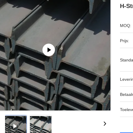
H-St
MOQ:
Prijs:
Standa
Leveri
Betaal
Toeleve