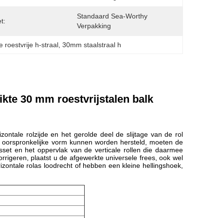
Standaard Sea-Worthy 
t:
Verpakking
 roestvrije h-straal
, 
30mm staalstraal h
kte 30 mm roestvrijstalen balk
zontale rolzijde en het gerolde deel de slijtage van de rol
un oorspronkelijke vorm kunnen worden hersteld, moeten de
sset en het oppervlak van de verticale rollen die daarmee
orrigeren, plaatst u de afgewerkte universele frees, ook wel
zontale rolas loodrecht of hebben een kleine hellingshoek,