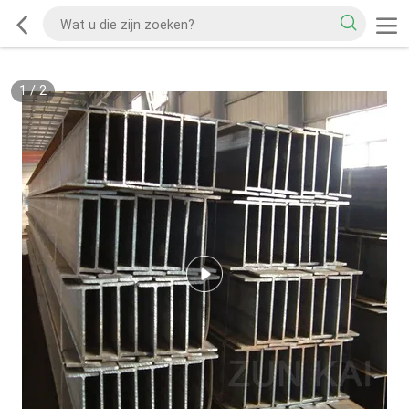
1
/
2