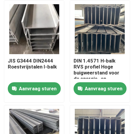
JIS G3444 DIN2444
DIN 1.4571 H-balk
Roestvrijstalen I-balk
RVS profiel Hoge
buigweerstand voor
de energie- en
milieubeschermingsindust
Aanvraag sturen
Aanvraag sturen
Huis
Producten
Videos