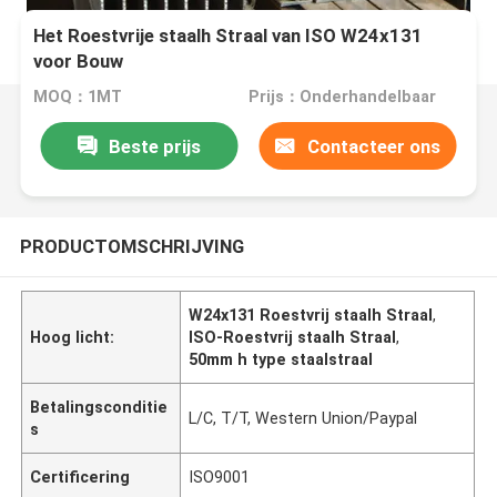
Het Roestvrije staalh Straal van ISO W24x131
voor Bouw
MOQ：1MT
Prijs：Onderhandelbaar
Beste prijs
Contacteer ons
PRODUCTOMSCHRIJVING
W24x131 Roestvrij staalh Straal
,
Hoog licht:
ISO-Roestvrij staalh Straal
,
50mm h type staalstraal
Betalingsconditie
L/C, T/T, Western Union/Paypal
s
Certificering
ISO9001