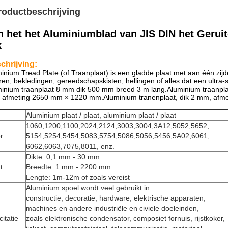
roductbeschrijving
n het het Aluminiumblad van JIS DIN het Geru
k
chrijving:
inium Tread Plate (of Traanplaat) is een gladde plaat met aan één zijd
ren, bekledingen, gereedschapskisten, hellingen of alles dat een ultra-s
inium traanplaat 8 mm dik 500 mm breed 3 m lang.Aluminium traanplaa
 afmeting 2650 mm × 1220 mm.Aluminium tranenplaat, dik 2 mm, afm
m
Aluminium plaat / plaat, aluminium plaat / plaat
1060,1200,1100,2024,2124,3003,3004,3A12,5052,5652,
er
5154,5254,5454,5083,5754,5086,5056,5456,5A02,6061,
6062,6063,7075,8011, enz.
Dikte: 0,1 mm - 30 mm
t
Breedte: 1 mm - 2200 mm
Lengte: 1m-12m of zoals vereist
Aluminium spoel wordt veel gebruikt in:
constructie, decoratie, hardware, elektrische apparaten,
machines en andere industriële en civiele doeleinden,
citatie
zoals elektronische condensator, composiet fornuis, rijstkoker,