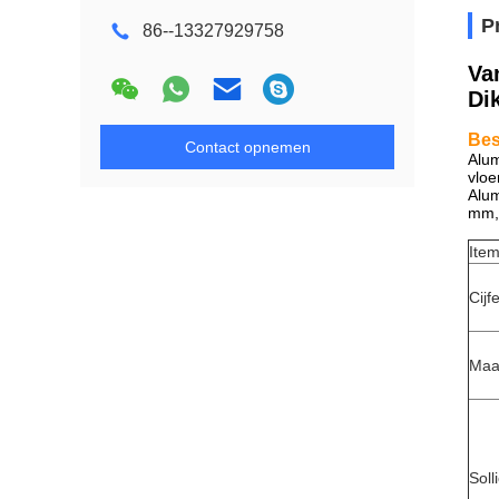
P
86--13327929758
Va
Di
Bes
Contact opnemen
Alum
vloe
Alum
mm,
Ite
Cijf
Maa
Solli