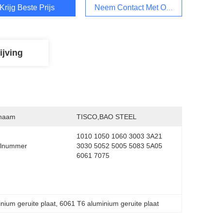
Krijg Beste Prijs
Neem Contact Met Ons Op
ijving
naam
TISCO,BAO STEEL
1010 1050 1060 3003 3A21 
lnummer
3030 5052 5005 5083 5A05 
6061 7075
nium geruite plaat
, 
6061 T6 aluminium geruite plaat