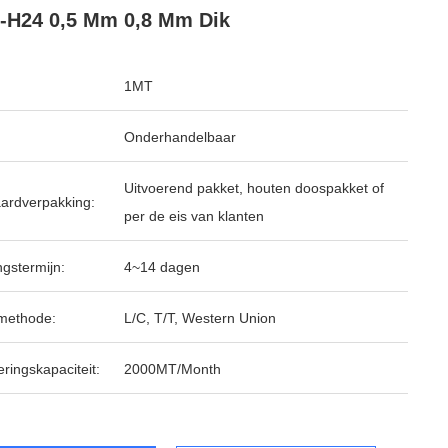
-H24 0,5 Mm 0,8 Mm Dik
1MT
Onderhandelbaar
Uitvoerend pakket, houten doospakket of
ardverpakking:
per de eis van klanten
ngstermijn:
4~14 dagen
methode:
L/C, T/T, Western Union
ringskapaciteit:
2000MT/Month