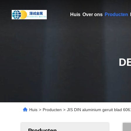
Huis
Over ons
Producten
D
Huis
>
Producten
>
JIS DIN aluminium geruit blad 6
Producten