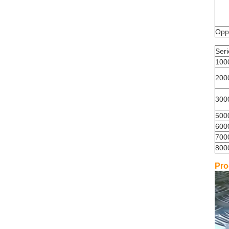
Opp
Seri
1000
2000
3000
5000
6000
7000
8000
Pro