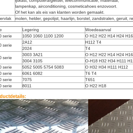
ijskast, computerafgietsel, telecommunicatie, materiaal,
lampenkap, airconditioning, cosmeticahoes enzovoort.
Of het kan als eis van klanten worden gemaakt.
ervlak
molen, helder, gepolijst, haarlijn, borstel, zandstralen, geruit, re
e
Legering
Woedeaanval
 serie
1050 1060 1100 1200
O H12 H22 H14 H24 H16
2A12
H112 T4
 serie
2024
T4
3003 3A21
O H12 H22 H14 H24 H16
 serie
3004 3105
O-H18 H32 H34 H111 H1
 serie
5052 5005 5754 5083
O H32 H34 H111 H112
 serie
6061 6082
T6 T4
 serie
7075
T651
 serie
8011
O H22 H18
ductdetails: