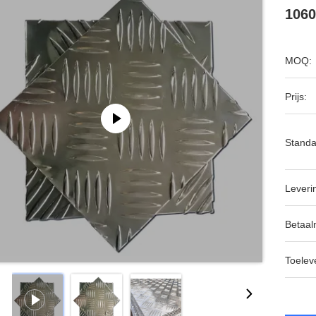
1060
MOQ:
Prijs:
Standa
Leveri
Betaal
Toeleve