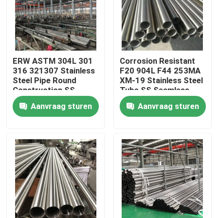
Ongeveer ons
Fabrieksreis
ERW ASTM 304L 301
Corrosion Resistant
316 321307 Stainless
F20 904L F44 253MA
Steel Pipe Round
XM-19 Stainless Steel
Kwaliteitscontrole
Construction SS
Tube SS Seamless
Seamless Pipe
Pipe BA Bright
Aanvraag sturen
Aanvraag sturen
Brushed Stainless
Annealed
Steel Tube
Contacteer ons
Nieuws
Gevallen
ss naadloze buis