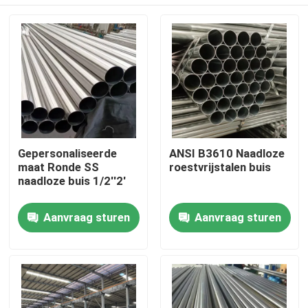
Gepersonaliseerde
ANSI B3610 Naadloze
maat Ronde SS
roestvrijstalen buis
naadloze buis 1/2''2'
Huis
Aanvraag sturen
Aanvraag sturen
Producten
Videos