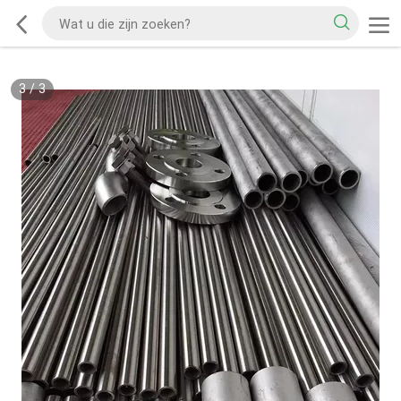
3
/
3