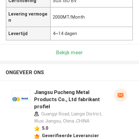
Certificering
SGS ISO BV
Levering vermoge
2000MT/Month
n
Levertijd
4~14 dagen
Bekijk meer
ONGEVEER ONS
Jiangsu Pucheng Metal
Products Co., Ltd fabrikant
profiel
Guangyi Road, Liangxi District,
Wuxi Jiangsu, China ,CHINA
5.0
Geverifieerde Leverancier