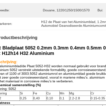
reedte:
Douane, 1220/1250/1500/1570
Bui:
H12 de Plaat van het Aluminiumblad
, 
1.2mm
arkeren:
Automobiel Geanodiseerde Aluminiumcomi
roductbeschrijving
t Bladplaat 5052 0.2mm 0.3mm 0.4mm 0.5mm 
t H12h14 H32 Aluminium
chrijving:
aluminiumblad/de Plaat 5052-H32 worden normaal gebruikt voor brand
inium 5052 verstrekt uitstekende formability, goede corrosieweerstan
van of 1100 of 3003.5052 aluminiumrol en aluminiumblad goede bruikb
t zeer goede corrosieweerstand, vooral in mariene milieu's. alumini
het materiaal in corrosieve milieu's te verbeteren.
hemical samenstelling (%)
ring: 5052
ering
Si
Fe
Cu
Mn
Mg
Cr
2
0,25
0,40
0,10
0,1
2.2-2.8
0.15-0.35
latness