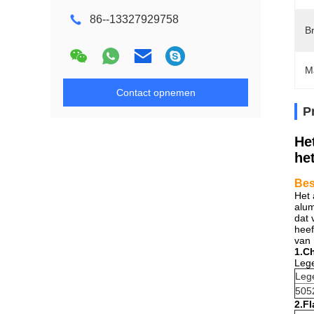
86--13327929758
B
M
Contact opnemen
P
He
he
Bes
Het 
alum
dat 
heef
van 
1.C
Lege
Leg
505
2.F