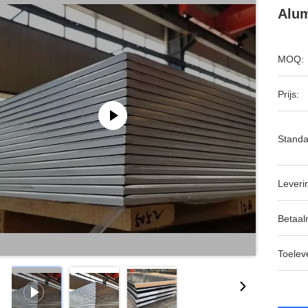
Alum
MOQ:
Prijs:
Standa
Leveri
Betaal
Toeleve