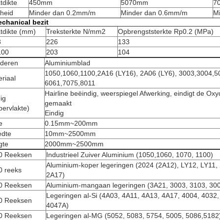
tdikte
450mm
5070mm
7
heid
Minder dan 0.2mm/m
Minder dan 0.6mm/m
M
echanical bezit
tdikte (mm)
Treksterkte N/mm2
Opbrengststerkte Rp0.2 (MPa)
3
226
133
100
203
104
deren
Aluminiumblad
1050,1060,1100,2A16 (LY16), 2A06 (LY6), 3003,3004,5
riaal
6061,7075,8011
Hairline beëindig, weerspiegel Afwerking, eindigt de Oxyd
ig
gemaakt
ervlakte)
Eindig
e
0.15mm~200mm
edte
10mm~2500mm
gte
2000mm~2500mm
0 Reeksen
Industrieel Zuiver Aluminium (1050,1060, 1070, 1100)
Aluminium-koper legeringen (2024 (2A12), LY12, LY11,
0 reeks
2A17)
0 Reeksen
Aluminium-mangaan legeringen (3A21, 3003, 3103, 300
Legeringen al-Si (4A03, 4A11, 4A13, 4A17, 4004, 4032
0 Reeksen
4047A)
0 Reeksen
Legeringen al-MG (5052, 5083, 5754, 5005, 5086,5182