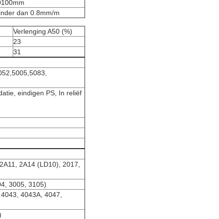
0100mm
inder dan 0.8mm/m
Verlenging A50 (%)
23
31
052,5005,5083,
atie, eindigen PS, In reliëf
 2A11, 2A14 (LD10), 2017,
4, 3005, 3105)
, 4043, 4043A, 4047,
)