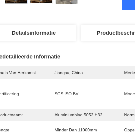
Detailsinformatie
Productbeschr
edetailleerde Informatie
laats Van Herkomst
Jiangsu, China
Merk
rtificering
SGS ISO BV
Mode
roductnaam:
Aluminiumblad 5052 H32
Norm
engte:
Minder Dan 11000mm
Opper