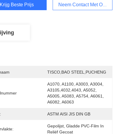
Krijg Beste Prijs
Neem Contact Met Ons Op
ijving
naam
TISCO,BAO STEEL,PUCHENG
A1070, A1100, A3003, A3004, 
A3105,4032,4043, A5052, 
lnummer
A5005, A5083, A5754, A6061, 
A6082, A6063
:
ASTM AISI JIS DIN GB
Gepolijst, Gladde PVC-Film In 
vlakte:
Reliëf Gecoat