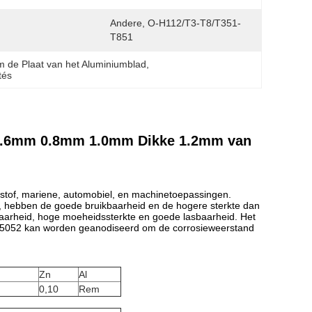
Andere, O-H112/t3-T8/t351-
T851
 de Plaat van het Aluminiumblad
, 
tés
0.6mm 0.8mm 1.0mm Dikke 1.2mm van
stof, mariene, automobiel, en machinetoepassingen.
d, hebben de goede bruikbaarheid en de hogere sterkte dan
aarheid, hoge moeheidssterkte en goede lasbaarheid. Het
um 5052 kan worden geanodiseerd om de corrosieweerstand
Zn
Al
0,10
Rem