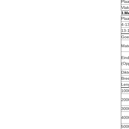
Plaa
Vlak
3.M
Plaa
4-1
13-
Goe
Mate
Eind
(Opp
Dikt
Bre
Len
100
200
300
400
500