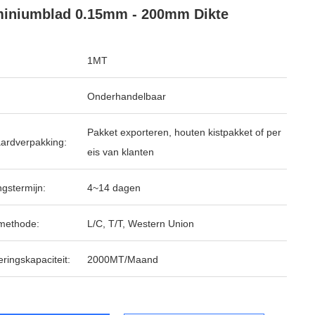
iniumblad 0.15mm - 200mm Dikte
1MT
Onderhandelbaar
Pakket exporteren, houten kistpakket of per
ardverpakking:
eis van klanten
ngstermijn:
4~14 dagen
methode:
L/C, T/T, Western Union
ringskapaciteit:
2000MT/Maand