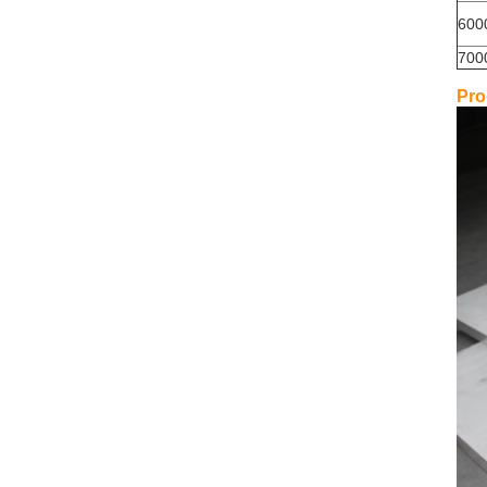
600
700
Pro