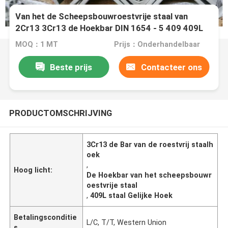
Van het de Scheepsbouwroestvrije staal van
2Cr13 3Cr13 de Hoekbar DIN 1654 - 5 409 409L
A484
MOQ：1 MT
Prijs：Onderhandelbaar
Beste prijs
Contacteer ons
PRODUCTOMSCHRIJVING
3Cr13 de Bar van de roestvrij staalh
oek
,
Hoog licht:
De Hoekbar van het scheepsbouwr
oestvrije staal
,
409L staal Gelijke Hoek
Betalingsconditie
L/C, T/T, Western Union
s