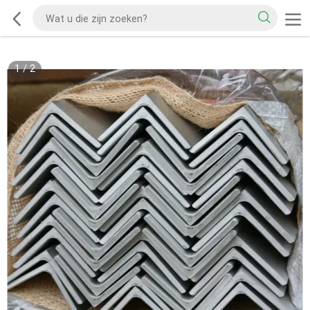
1
/
2