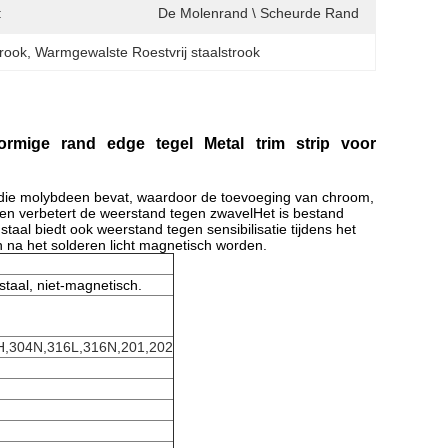
:
De Molenrand \ Scheurde Rand
trook
, 
Warmgewalste Roestvrij staalstrook
vormige rand edge tegel Metal trim strip voor
oel die molybdeen bevat, waardoor de toevoeging van chroom,
,en verbetert de weerstand tegen zwavelHet is bestand
taal biedt ook weerstand tegen sensibilisatie tijdens het
n na het solderen licht magnetisch worden.
 staal, niet-magnetisch.
H,304N,316L,316N,201,202