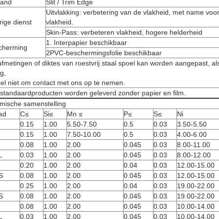
rand
Slit / Trim Edge
Uitvlakking: verbetering van de vlakheid, met name voo
ige dienst
vlakheid.
Skin-Pass: verbeteren vlakheid, hogere helderheid
1. Interpapier beschikbaar
cherming
2PVC-beschermingsfolie beschikbaar
fmetingen of diktes van roestvrij staal spoel kan worden aangepast, al
g,
el niet om contact met ons op te nemen.
 standaardproducten worden geleverd zonder papier en film.
mische samenstelling
ad
C≤
Si≤
Mn ≤
P≤
S≤
Ni
0.15
1.00
5.50-7.50
0.5
0.03
3.50-5.50
0.15
1.00
7.50-10.00
0.5
0.03
4.00-6.00
0.08
1.00
2.00
0.045
0.03
8.00-11.00
L
0.03
1.00
2.00
0.045
0.03
8.00-12.00
0.20
1.00
2.00
0.04
0.03
12.00-15.00
S
0.08
1.00
2.00
0.045
0.03
12.00-15.00
0.25
1.00
2.00
0.04
0.03
19.00-22.00
S
0.08
1.00
2.00
0.045
0.03
19.00-22.00
0.08
1.00
2.00
0.045
0.03
10.00-14.00
L
0.03
1.00
2.00
0.045
0.03
10.00-14.00