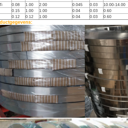
Ti
0.08
1.00
2.00
0.045
0.03
10.00-14.00
0.15
1.00
1.00
0.04
0.03
0.60
0.12
0.12
1.00
0.04
0.03
0.60
ductgegevens: