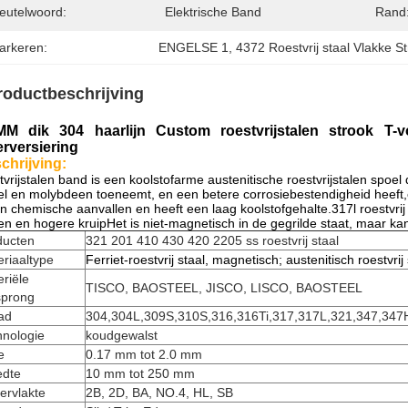
leutelwoord:
Elektrische Band
Rand
arkeren:
ENGELSE 1
, 
4372 Roestvrij staal Vlakke S
roductbeschrijving
MM dik 304 haarlijn Custom roestvrijstalen strook T-
erversiering
chrijving:
tvrijstalen band is een koolstofarme austenitische roestvrijstalen sp
el en molybdeen toeneemt, en een betere corrosiebestendigheid heeft
n chemische aanvallen en heeft een laag koolstofgehalte.317l roestvrij s
en en hogere kruipHet is niet-magnetisch in de gegrilde staat, maar ka
ducten
321 201 410 430 420 2205 ss roestvrij staal
riaaltype
Ferriet-roestvrij staal, magnetisch; austenitisch roestvrij
riële
TISCO, BAOSTEEL, JISCO, LISCO, BAOSTEEL
sprong
ad
304,304L,309S,310S,316,316Ti,317,317L,321,347,347
hnologie
koudgewalst
e
0.17 mm tot 2.0 mm
edte
10 mm tot 250 mm
ervlakte
2B, 2D, BA, NO.4, HL, SB