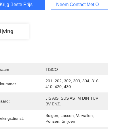
Krijg Beste Prijs
Neem Contact Met Ons Op
ijving
naam
TISCO
201, 202, 302, 303, 304, 316, 
lnummer
410, 420, 430
JIS AISI SUS ASTM DIN TUV 
aard:
BV ENZ.
Buigen, Lassen, Vervallen, 
rkingsdienst:
Ponsen, Snijden