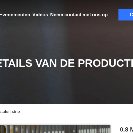
Evenementen
Videos
Neem contact met ons op
C
ETAILS VAN DE PRODUCT
stalen strip
0,8 