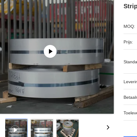
Stri
MOQ:
Prijs:
Standa
Leveri
Betaal
Toeleve