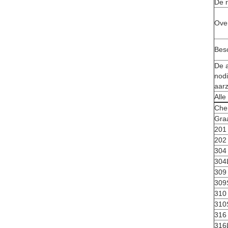
De 
Over
Bes
De a
nodi
aarz
Alle
Che
Gra
201
202
304
304
309
309
310
310
316
316