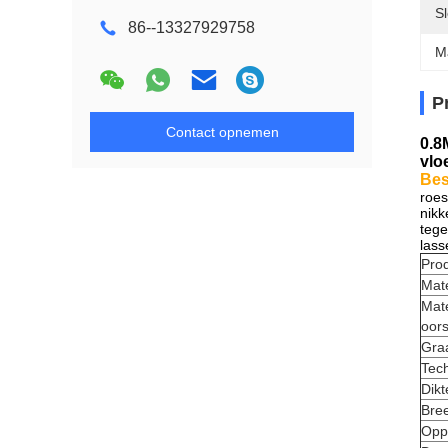
S
86--13327929758
M
P
Contact opnemen
0.8
vlo
Bes
roes
nikk
tege
lass
Pro
Mate
Mate
oor
Gra
Tec
Dikt
Bre
Opp