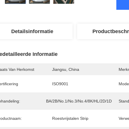
Detailsinformatie
Productbeschr
edetailleerde Informatie
laats Van Herkomst
Jiangsu, China
Merk
rtificering
ISO9001
Mode
ehandeling:
BA/2B/No.1/No.3/No.4/8K/HL/2D/1D
Stand
roductnaam:
Roestvrijstalen Strip
Verwe