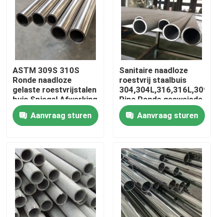
Ongeveer ons
Fabrieksreis
ASTM 309S 310S
Sanitaire naadloze
Ronde naadloze
roestvrij staalbuis
Kwaliteitscontrole
gelaste roestvrijstalen
304,304L,316,316L,309S
buis Spiegel Afwerking
Pipe Ronde gesweisde
Gepolijst
buizen
Aanvraag sturen
Aanvraag sturen
Contacteer ons
Nieuws
Gevallen
ss naadloze buis