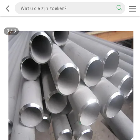
3
/
3