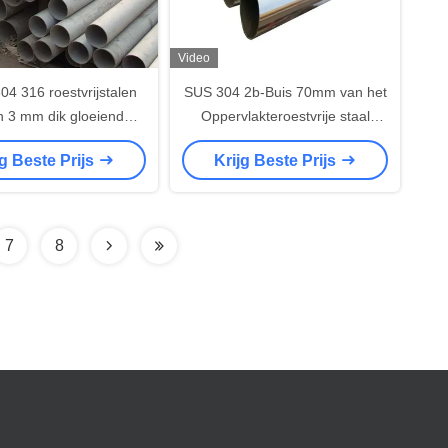
Video
4 316 roestvrijstalen
SUS 304 2b-Buis 70mm van het
n 3 mm dik gloeiend
Oppervlakteroestvrije staal
bouwmateriaal
Diameter het Heldere
jg Beste Prijs
Krijg Beste Prijs
Oppoetsen
7
8