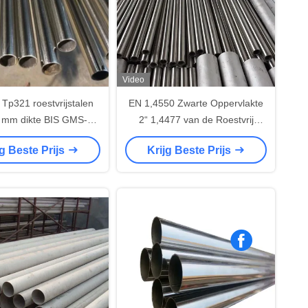
Video
Tp321 roestvrijstalen
EN 1,4550 Zwarte Oppervlakte
2 mm dikte BIS GMS-
2“ 1,4477 van de Roestvrij
certificaten
staalbuis Diameter 6“ 8“ 20“
jg Beste Prijs
Krijg Beste Prijs