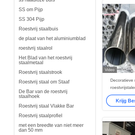
SS om Pijp
SS 304 Pijp
Roestvrij staalbuis
de plaat van het aluminiumblad
roestvrij staalrol
Het Blad van het roestvrij
staalmetaal
Video
Roestvrij staalstrook
Decoratieve
Roestvrij staal om Staaf
roestvrijsta
De Bar van de roestvrij
SUS304L SUS
staalhoek
Krijg Be
Roestvrij staal Vlakke Bar
Roestvrij staalprofiel
met een breedte van niet meer
dan 50 mm