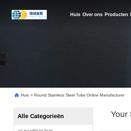
Huis
Over ons
Producten
Huis
>
Round Stainless Steel Tube Online Manufacturer
Your
Alle Categorieën
ss naadloze buis