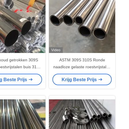
Video
oud getrokken 309S
ASTM 309S 310S Ronde
estvrijstalen buis 310S
naadloze gelaste roestvrijstalen
6L 316Ti Ronde vorm
buis Spiegel Afwerking Gepolijst
jg Beste Prijs
Krijg Beste Prijs
oppervlak DN50 Sch20s
Inoxpijp