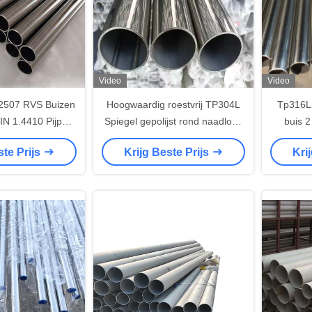
Video
Video
2507 RVS Buizen
Hoogwaardig roestvrij TP304L
Tp316L 
IN 1.4410 Pijp
Spiegel gepolijst rond naadloos
buis 
 Koudgewalst
316L roestvrijstalen buis
ste Prijs
Krijg Beste Prijs
Kri
voedselkwaliteit hol 06cr18ni10
SS-pijp