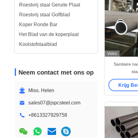
Roestvrij staal Geruite Plaat
Roestvrij staal Golfblad
Koper Ronde Bar
Het Blad van de koperplaat
Koolstofstaalblad
Video
Sanitaire na
Neem contact met ons op
sta
304,304L,316
Krijg Be
Pipe Ronde g
Miss. Helen
sales07@jspcsteel.com
+8613327929758