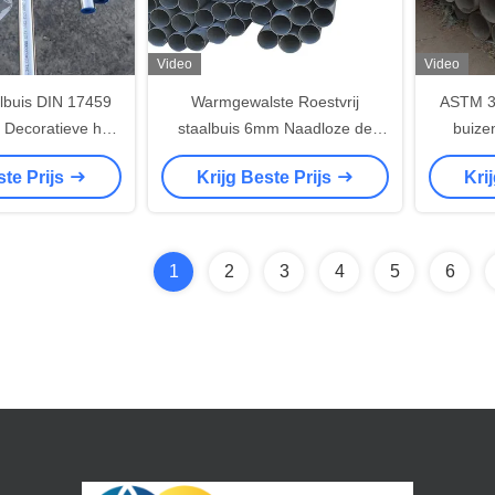
Video
Video
albuis DIN 17459
Warmgewalste Roestvrij
ASTM 30
 Decoratieve het
staalbuis 6mm Naadloze de
buize
alpijp van SUS317
Dikte van 309S 310S Sch40
ste Prijs
Krijg Beste Prijs
Kri
S317L
1
2
3
4
5
6