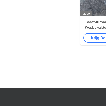
Video
Roestvrij sta
Koudgewalste
Roestvrije sta
Krijg Be
SU