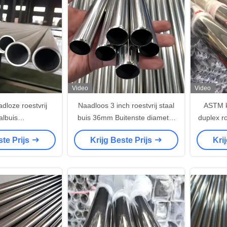
Video
Video
adloze roestvrij
Naadloos 3 inch roestvrij staal
ASTM k
albuis
buis 36mm Buitenste diameter
duplex ro
,316L,309S,310S
gepolijst decoratief
304 31
ste Prijs
Krijg Beste Prijs
Kri
esweisde buizen
Helder 