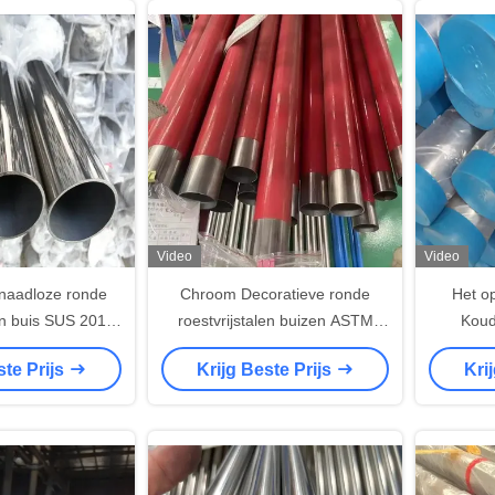
Video
Video
 naadloze ronde
Chroom Decoratieve ronde
Het o
len buis SUS 201
roestvrijstalen buizen ASTM
Koud
316 SUS316L 12
A270 A554 20mm 30mm Dia
Roestv
ste Prijs
Krijg Beste Prijs
Kri
mm