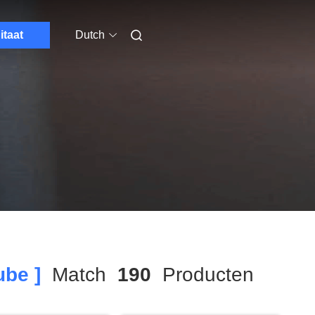
itaat
Dutch
ube ]
Match
190
Producten