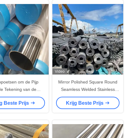
Video
ppoetsen om de Pijp
Mirror Polished Square Round
e Tekening van de
Seamless Welded Stainless
rij staalbuis 2500mm
Steel Tube 309S 430 904L
jg Beste Prijs
Krijg Beste Prijs
Ss201/301