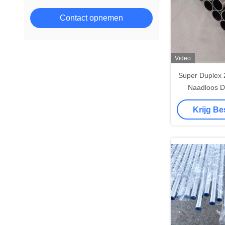
Contact opnemen
Video
Super Duplex 
Naadloos D
Gepolijst
Krijg Be