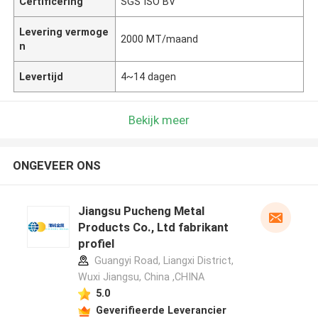
Certificering
SGS ISO BV
Levering vermoge
2000 MT/maand
n
Levertijd
4~14 dagen
Bekijk meer
ONGEVEER ONS
Jiangsu Pucheng Metal
Products Co., Ltd fabrikant
profiel
Guangyi Road, Liangxi District,
Wuxi Jiangsu, China ,CHINA
5.0
Geverifieerde Leverancier