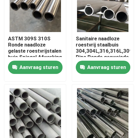
Ongeveer ons
Fabrieksreis
ASTM 309S 310S
Sanitaire naadloze
Ronde naadloze
roestvrij staalbuis
gelaste roestvrijstalen
304,304L,316,316L,309S
Kwaliteitscontrole
buis Spiegel Afwerking
Pipe Ronde gesweisde
Gepolijst
buizen
Aanvraag sturen
Aanvraag sturen
Contacteer ons
Nieuws
Gevallen
ss naadloze buis