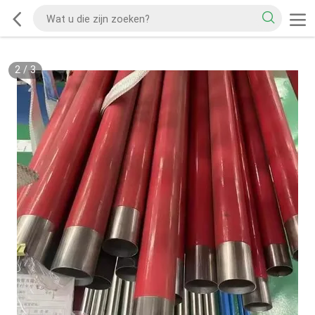
2
/
3