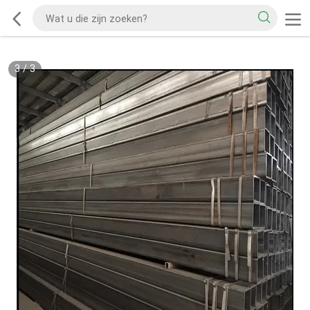
3
/
3