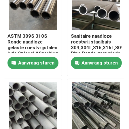
Ongeveer ons
Fabrieksreis
ASTM 309S 310S
Sanitaire naadloze
Ronde naadloze
roestvrij staalbuis
gelaste roestvrijstalen
304,304L,316,316L,309S
Kwaliteitscontrole
buis Spiegel Afwerking
Pipe Ronde gesweisde
Gepolijst
buizen
Aanvraag sturen
Aanvraag sturen
Contacteer ons
Nieuws
Gevallen
ss naadloze buis