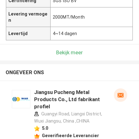
Certificering
SGS ISO BV
Levering vermoge
2000MT/Month
n
Levertijd
4~14 dagen
Bekijk meer
ONGEVEER ONS
Jiangsu Pucheng Metal
Products Co., Ltd fabrikant
profiel
Guangyi Road, Liangxi District,
Wuxi Jiangsu, China ,CHINA
5.0
Geverifieerde Leverancier