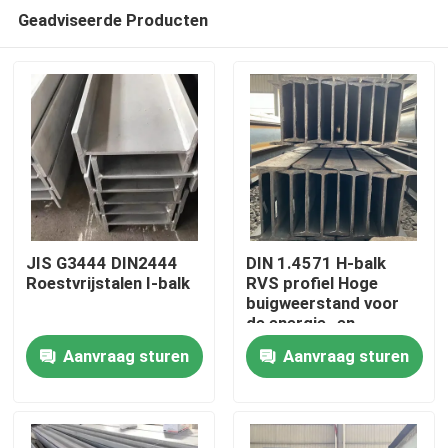
Geadviseerde Producten
JIS G3444 DIN2444
DIN 1.4571 H-balk
Roestvrijstalen I-balk
RVS profiel Hoge
buigweerstand voor
Huis
de energie- en
milieubeschermingsindust
Aanvraag sturen
Aanvraag sturen
Producten
Videos