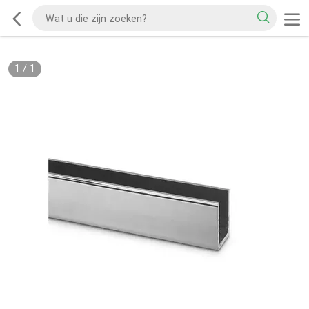
1
/
1