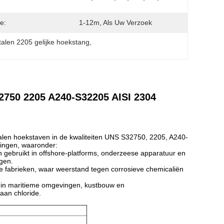
e:
1-12m, Als Uw Verzoek
stalen 2205 gelijke hoekstang
, 
32750 2205 A240-S32205 AISI 2304
talen hoekstaven in de kwaliteiten UNS S32750, 2205, A240-
ingen, waaronder:
en gebruikt in offshore-platforms, onderzeese apparatuur en
gen.
 fabrieken, waar weerstand tegen corrosieve chemicaliën
t in maritieme omgevingen, kustbouw en
aan chloride.