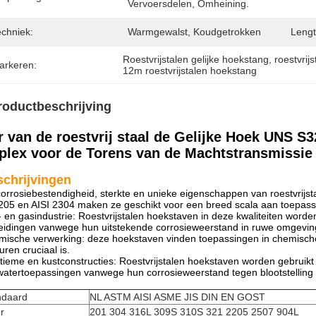
Vervoersdelen, Omheining.
echniek:
Warmgewalst, Koudgetrokken
Lengt
Roestvrijstalen gelijke hoekstang
, 
roestvrij
arkeren:
12m roestvrijstalen hoekstang
roductbeschrijving
r van de roestvrij staal de Gelijke Hoek UNS S
plex voor de Torens van de Machtstransmissie
chrijvingen
orrosiebestendigheid, sterkte en unieke eigenschappen van roestvrijs
05 en AISI 2304 maken ze geschikt voor een breed scala aan toepass
- en gasindustrie: Roestvrijstalen hoekstaven in deze kwaliteiten word
leidingen vanwege hun uitstekende corrosieweerstand in ruwe omgevin
ische verwerking: deze hoekstaven vinden toepassingen in chemische
uren cruciaal is.
tieme en kustconstructies: Roestvrijstalen hoekstaven worden gebruik
atertoepassingen vanwege hun corrosieweerstand tegen blootstelling 
ndaard
NL ASTM AISI ASME JIS DIN EN GOST
er
201 304 316L 309S 310S 321 2205 2507 904L