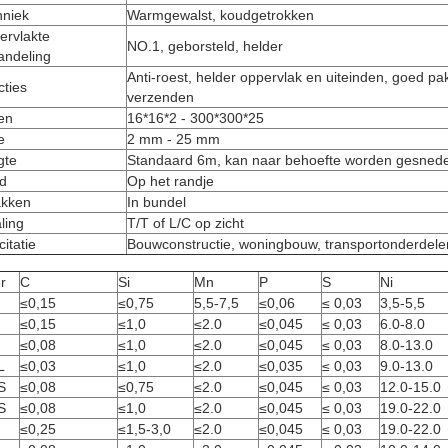
hniek
Warmgewalst, koudgetrokken
ervlakte
NO.1, geborsteld, helder
andeling
Anti-roest, helder oppervlak en uiteinden, goed pak
ties
verzenden
en
16*16*2 - 300*300*25
e
2 mm - 25 mm
gte
Standaard 6m, kan naar behoefte worden gesned
d
Op het randje
akken
In bundel
ling
T/T of L/C op zicht
citatie
Bouwconstructie, woningbouw, transportonderdele
er
C
Si
Mn
P
S
Ni
≤0,15
≤0,75
5,5-7,5
≤0,06
≤ 0,03
3,5-5,5
≤0,15
≤1,0
≤2.0
≤0,045
≤ 0,03
6.0-8.0
≤0,08
≤1,0
≤2.0
≤0,045
≤ 0,03
8.0-13.0
L
≤0,03
≤1,0
≤2.0
≤0,035
≤ 0,03
9.0-13.0
S
≤0,08
≤0,75
≤2.0
≤0,045
≤ 0,03
12.0-15.0
S
≤0,08
≤1,0
≤2.0
≤0,045
≤ 0,03
19.0-22.0
≤0,25
≤1,5-3,0
≤2.0
≤0,045
≤ 0,03
19.0-22.0